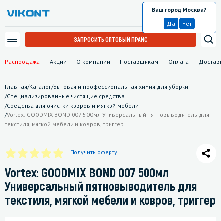
Ваш город Москва?
Москва
Да
Нет
ЗАПРОСИТЬ ОПТОВЫЙ ПРАЙС
Распродажа
Акции
О компании
Поставщикам
Оплата
Достав
Главная
/
Каталог
/
Бытовая и профессиональная химия для уборки
/
Специализированные чистящие средства
/
Средства для очистки ковров и мягкой мебели
/
Vortex: GOODMIX BOND 007 500мл Универсальный пятновыводитель для
текстиля, мягкой мебели и ковров, триггер
Получить оферту
Vortex: GOODMIX BOND 007 500мл
Универсальный пятновыводитель для
текстиля, мягкой мебели и ковров, триггер