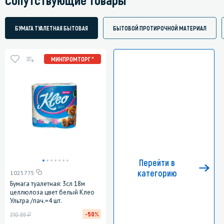
БУМАГА ТУАЛЕТНАЯ БЫТОВАЯ
БЫТОВОЙ ПРОТИРОЧНОЙ МАТЕРИАЛ
МИНПРОМТОРГ *
Перейти в
категорию
1025775
Бумага туалетная: 3сл 18м
целлюлоза цвет белый Клео
Ультра /пач.=4 шт.
у
-50%
210.99