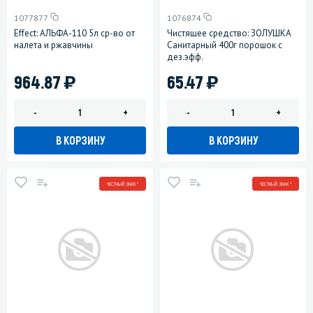
1077877
1076874
Effect: АЛЬФА-110 5л ср-во от
Чистящее средство: ЗОЛУШКА
налета и ржавчины
Санитарный 400г порошок с
дез.эфф.
)
)
964.87
65.47
-
+
-
+
В КОРЗИНУ
В КОРЗИНУ
ЧЕСТНЫЙ ЗНАК *
ЧЕСТНЫЙ ЗНАК *