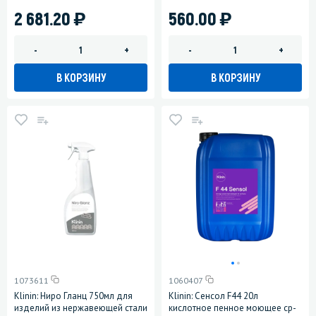
)
)
2 681.20
560.00
-
+
-
+
В КОРЗИНУ
В КОРЗИНУ
1073611
1060407
Klinin: Ниро Гланц 750мл для
Klinin: Сенсол F44 20л
изделий из нержавеющей стали
кислотное пенное моющее ср-