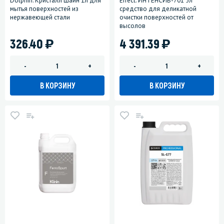
Dolphin: Кристалл Шайн 1л для
Effect: ИНТЕНСИВ-701 5л
мытья поверхностей из
средство для деликатной
нержавеющей стали
очистки поверхностей от
высолов
)
)
326.40
4 391.39
-
+
-
+
В КОРЗИНУ
В КОРЗИНУ