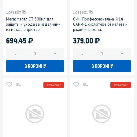
1076807
1066901
Мега: Мегал СТ 500мл для
СИФ Профессиональный 1л
защиты и ухода за изделиями
САНИ-1 кислотное от налета и
из металла триггер
ржавчины конц.
)
)
694.45
379.00
-
+
-
+
В КОРЗИНУ
В КОРЗИНУ
ЧЕСТНЫЙ ЗНАК *
ЧЕСТНЫЙ ЗНАК *