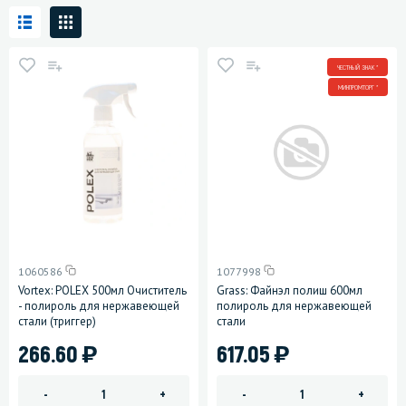
ЧЕСТНЫЙ ЗНАК *
МИНПРОМТОРГ *
1060586
1077998
Vortex: POLEX 500мл Очиститель
Grass: Файнэл полиш 600мл
- полироль для нержавеющей
полироль для нержавеющей
стали (триггер)
стали
)
)
266.60
617.05
-
+
-
+