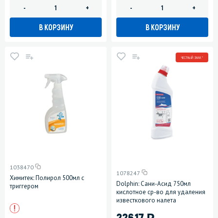
-
+
-
+
В КОРЗИНУ
В КОРЗИНУ
ЧЕСТНЫЙ ЗНАК *
1038470
1078247
Химитек: Полирол 500мл с
Dolphin: Сани-Асид 750мл
триггером
кислотное ср-во для удаления
известкового налета
)
226.17