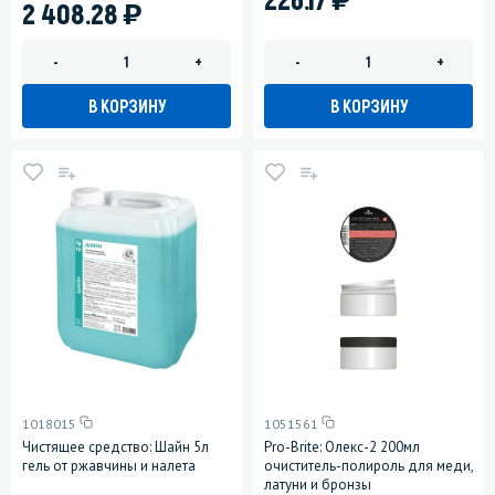
)
2 408.28
-
+
-
+
В КОРЗИНУ
В КОРЗИНУ
1018015
1051561
Чистящее средство: Шайн 5л
Pro-Brite: Олекс-2 200мл
гель от ржавчины и налета
очиститель-полироль для меди,
латуни и бронзы