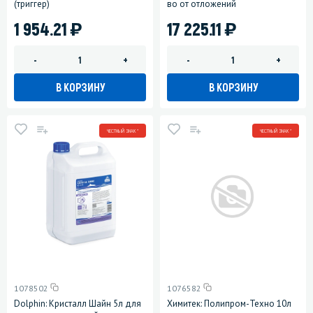
(триггер)
во от отложений
)
)
1 954.21
17 225.11
-
+
-
+
В КОРЗИНУ
В КОРЗИНУ
ЧЕСТНЫЙ ЗНАК *
ЧЕСТНЫЙ ЗНАК *
1078502
1076582
Dolphin: Кристалл Шайн 5л для
Химитек: Полипром-Техно 10л