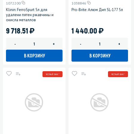
1072200
1038846
Klinin: FerroSpurt 5л для
Pro-Brite: Алюм Дип SL-177 5л
удалени пятен ржавчины и
окисла металлов
)
)
9 718.51
1 440.00
-
+
-
+
В КОРЗИНУ
В КОРЗИНУ
ЧЕСТНЫЙ ЗНАК *
ЧЕСТНЫЙ ЗНАК *