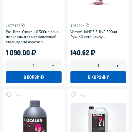
1077470
1062914
Pro-Brite: Олекс-10 300мл пена-
Vortex: HANDS SHINE 500мл
полироль для нержавеющей
Ручной автошампунь
стали,хрома аэрозоль
)
)
1 090.00
140.62
-
+
-
+
В КОРЗИНУ
В КОРЗИНУ