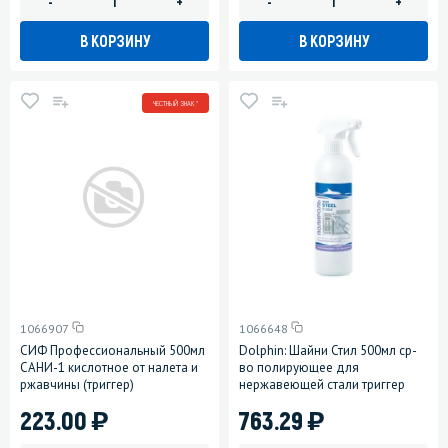
-
+
-
+
В КОРЗИНУ
В КОРЗИНУ
ЧЕСТНЫЙ ЗНАК *
1066907
1066648
СИФ Профессиональный 500мл
Dolphin: Шайни Стил 500мл ср-
САНИ-1 кислотное от налета и
во полирующее для
ржавчины (триггер)
нержавеющей стали триггер
)
)
223.00
763.29