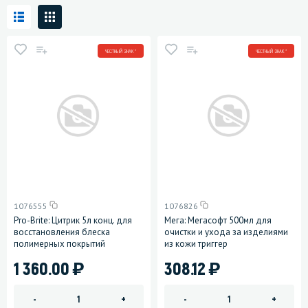
ЧЕСТНЫЙ ЗНАК *
ЧЕСТНЫЙ ЗНАК *
1076555
1076826
Pro-Brite: Цитрик 5л конц. для
Мега: Мегасофт 500мл для
восстановления блеска
очистки и ухода за изделиями
полимерных покрытий
из кожи триггер
)
)
1 360.00
308.12
-
+
-
+