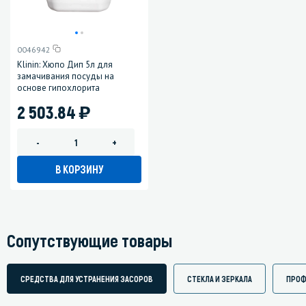
0046942
Klinin: Хюпо Дип 5л для
замачивания посуды на
основе гипохлорита
)
2 503.84
-
+
В КОРЗИНУ
Сопутствующие товары
СРЕДСТВА ДЛЯ УСТРАНЕНИЯ ЗАСОРОВ
СТЕКЛА И ЗЕРКАЛА
ПРОФ