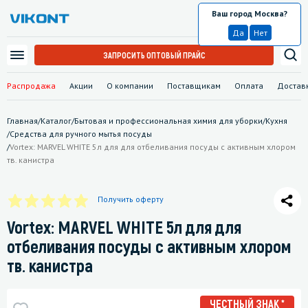
Ваш город Москва?
Москва
Да
Нет
ЗАПРОСИТЬ ОПТОВЫЙ ПРАЙС
Распродажа
Акции
О компании
Поставщикам
Оплата
Достав
Главная
/
Каталог
/
Бытовая и профессиональная химия для уборки
/
Кухня
/
Средства для ручного мытья посуды
/
Vortex: MARVEL WHITE 5л для для отбеливания посуды с активным хлором
тв. канистра
Получить оферту
Vortex: MARVEL WHITE 5л для для
отбеливания посуды с активным хлором
тв. канистра
ЧЕСТНЫЙ ЗНАК *