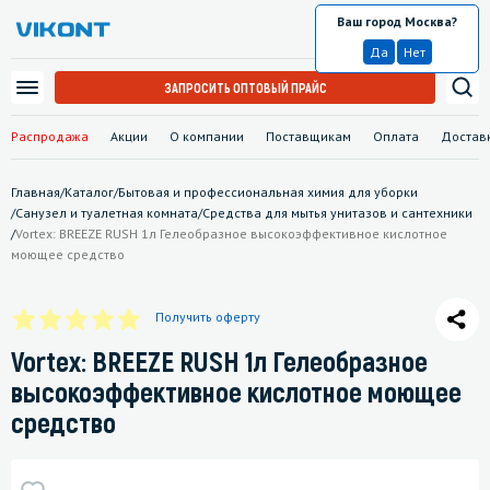
Ваш город Москва?
Москва
Да
Нет
ЗАПРОСИТЬ ОПТОВЫЙ ПРАЙС
Распродажа
Акции
О компании
Поставщикам
Оплата
Достав
Главная
/
Каталог
/
Бытовая и профессиональная химия для уборки
/
Санузел и туалетная комната
/
Средства для мытья унитазов и сантехники
/
Vortex: BREEZE RUSH 1л Гелеобразное высокоэффективное кислотное
моющее средство
Получить оферту
Vortex: BREEZE RUSH 1л Гелеобразное
высокоэффективное кислотное моющее
средство