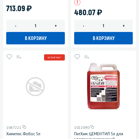
)
713.09
)
480.07
-
+
-
+
В КОРЗИНУ
В КОРЗИНУ
ЧЕСТНЫЙ ЗНАК *
1067221
1022090
Химитек: Фобос 5л
ПитХим: ЦЕМЕНТИЛ 5л для