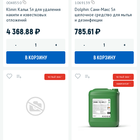
0048550
1069139
Klinin: Кальк 5л для удаления
Dolphin: Сани-Макс 5л
накипи и известковых
щелочное средство для мытья
отложений
и дезинфекции
)
)
4 368.88
785.61
-
+
-
+
В КОРЗИНУ
В КОРЗИНУ
ЧЕСТНЫЙ ЗНАК *
ЧЕСТНЫЙ ЗНАК *
МИНПРОМТОРГ *