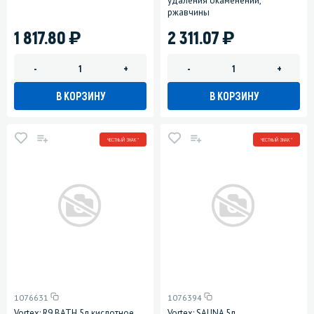
удаления окаменений,
ржавчины
)
)
1 817.80
2 311.07
-
+
-
+
В КОРЗИНУ
В КОРЗИНУ
ЧЕСТНЫЙ ЗНАК *
ЧЕСТНЫЙ ЗНАК *
1076631
1076394
Vortex: R9 BATH 5л кислотное
Vortex: SAUNA 5л