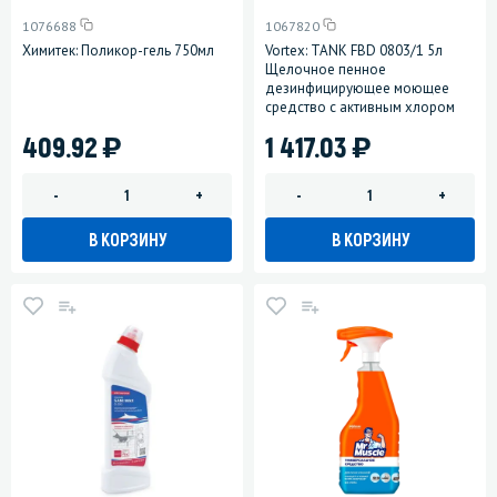
1076688
1067820
Химитек: Поликор-гель 750мл
Vortex: TANK FBD 0803/1 5л
Щелочное пенное
дезинфицирующее моющее
средство с активным хлором
)
)
409.92
1 417.03
-
+
-
+
В КОРЗИНУ
В КОРЗИНУ