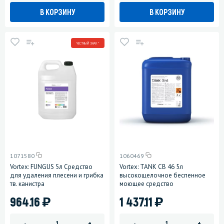
В КОРЗИНУ
В КОРЗИНУ
ЧЕСТНЫЙ ЗНАК *
1071580
1060469
Vortex: FUNGUS 5л Средство
Vortex: TANK CB 46 5л
для удаления плесени и грибка
высокощелочное беспенное
тв. канистра
моющее средство
)
)
964.16
1 437.11
-
+
-
+