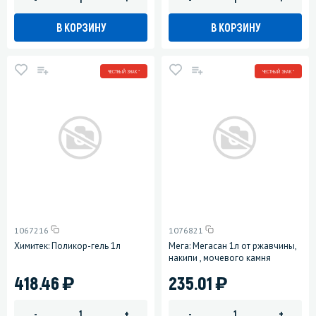
В КОРЗИНУ
В КОРЗИНУ
ЧЕСТНЫЙ ЗНАК *
ЧЕСТНЫЙ ЗНАК *
1067216
1076821
Химитек: Поликор-гель 1л
Мега: Мегасан 1л от ржавчины,
накипи , мочевого камня
)
)
418.46
235.01
-
+
-
+