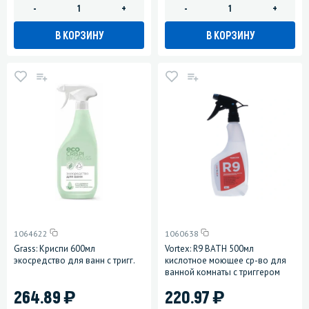
-
+
-
+
В КОРЗИНУ
В КОРЗИНУ
1064622
1060638
Grass: Криспи 600мл
Vortex: R9 BATH 500мл
экосредство для ванн с тригг.
кислотное моющее ср-во для
ванной комнаты с триггером
)
)
264.89
220.97