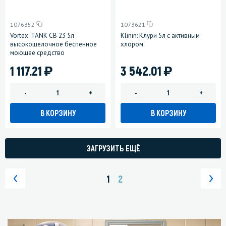
1076352
1073621
Vortex: TANK CB 23 5л
Klinin: Клури 5л с активным
высокощелочное беспенное
хлором
моющее средство
)
)
1 117.21
3 542.01
-
+
-
+
В КОРЗИНУ
В КОРЗИНУ
ЗАГРУЗИТЬ ЕЩЁ
1
2