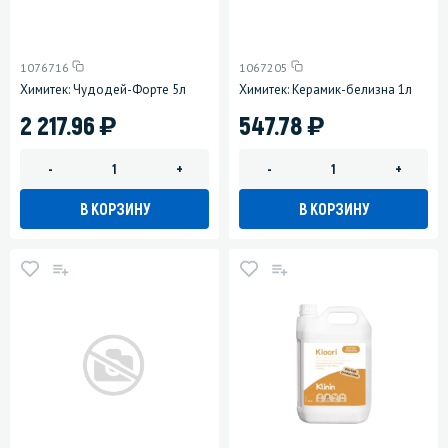
1076716
1067205
Химитек: Чудодей-Форте 5л
Химитек: Керамик-белизна 1л
)
)
2 217.96
547.78
-
+
-
+
В КОРЗИНУ
В КОРЗИНУ