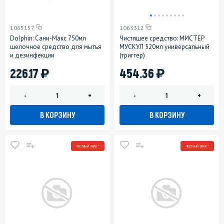
1065157
1063312
Dolphin: Сани-Макс 750мл
Чистящее средство: МИСТЕР
щелочное средство для мытья
МУСКУЛ 520мл универсальный
и дезинфекции
(триггер)
)
)
226.17
454.36
-
+
-
+
В КОРЗИНУ
В КОРЗИНУ
ЧЕСТНЫЙ ЗНАК *
ЧЕСТНЫЙ ЗНАК *