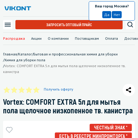
Ваш город Москва?
Москва
Да
Нет
ЗАПРОСИТЬ ОПТОВЫЙ ПРАЙС
Распродажа
Акции
О компании
Поставщикам
Оплата
Достав
Главная
/
Каталог
/
Бытовая и профессиональная химия для уборки
/
Химия для уборки пола
/
Vortex: COMFORT EXTRA 5л для мытья пола щелочное низкопенное тв.
канистра
Получить оферту
Vortex: COMFORT EXTRA 5л для мытья
пола щелочное низкопенное тв. канистра
ЧЕСТНЫЙ ЗНАК *
ЕСТЬ В РЕЕСТРЕ МИНПРОМТОРГА *