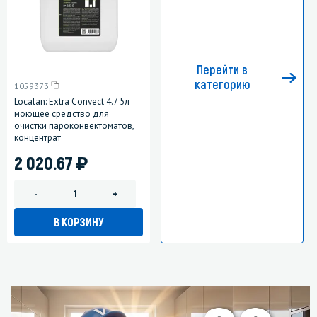
Перейти в
категорию
1059373
Localan: Extra Convect 4.7 5л
моющее средство для
очистки пароконвектоматов,
концентрат
)
2 020.67
-
+
В КОРЗИНУ