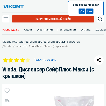
Ваш город Москва?
Москва
Да
Нет
ЗАПРОСИТЬ ОПТОВЫЙ ПРАЙС
Распродажа
Акции
О компании
Поставщикам
Оплата
Достав
Главная
/
Каталог
/
Диспенсеры
/
Диспенсеры для салфеток
/
Vileda: Диспенсер СейфПлюс Макси (с крышкой)
Получить оферту
Vileda: Диспенсер СейфПлюс Макси (с
крышкой)