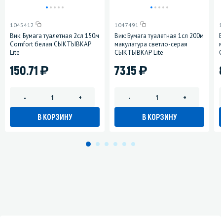
1045412
1047491
Вик: Бумага туалетная 2сл 150м
Вик: Бумага туалетная 1сл 200м
Comfort белая СЫКТЫВКАР
макулатура светло-серая
Lite
СЫКТЫВКАР Lite
)
)
150.71
73.15
-
+
-
+
В КОРЗИНУ
В КОРЗИНУ