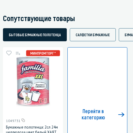
Сопутствующие товары
БЫТОВЫЕ БУМАЖНЫЕ ПОЛОТЕНЦА
САЛФЕТКИ БУМАЖНЫЕ
БУМА
МИНПРОМТОРГ *
Перейти в
категорию
1049731
Бумажные полотенца: 2сл 24м
целлюлоза цвет белый ХАЯТ