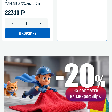
ФАМИЛИЯ XXL /пач.=2 шт.
)
223.10
-
+
В КОРЗИНУ