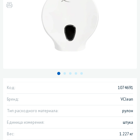
Код:
1074691
Бренд:
VClean
Тип расходного материала:
рулон
Единица измерения:
штука
Вес:
1.227 кг