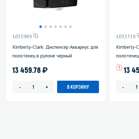
1035989
1035719
Kimberly-Clark: Диспенсер Аквариус для
Kimberly-C
полотенец в рулоне черный
полотенец
)
13 459.78
13 4
В КОРЗИНУ
-
+
-