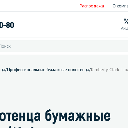
Распродажа
О комп
40-80
Акц
нца
/
Профессиональные бумажные полотенца
/
Kimberly-Clark: 
олотенца бумажные