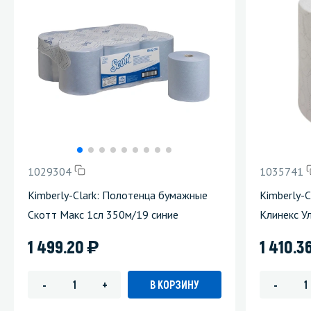
1029304
1035741
Kimberly-Clark: Полотенца бумажные
Kimberly-
Скотт Макс 1сл 350м/19 синие
Клинекс У
)
1 499.20
1 410.3
В КОРЗИНУ
-
+
-