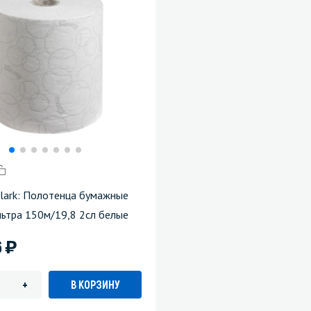
Clark: Полотенца бумажные
льтра 150м/19,8 2сл белые
)
6
В КОРЗИНУ
+