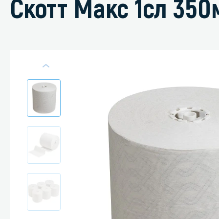
Скотт Макс 1сл 350
Специали
Дегризер
Защитные с
стрипперы
Средства 
Средства 
поверхнос
Средства 
Средства 
пятноудал
Средства 