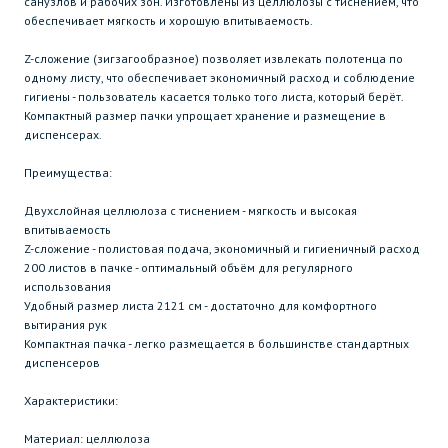
санузлов и рабочих зон. Изготовлены из целлюлозы с тиснением, что
обеспечивает мягкость и хорошую впитываемость.
Z-сложение (зигзагообразное) позволяет извлекать полотенца по
одному листу, что обеспечивает экономичный расход и соблюдение
гигиены - пользователь касается только того листа, который берёт.
Компактный размер пачки упрощает хранение и размещение в
диспенсерах.
Преимущества:
Двухслойная целлюлоза с тиснением - мягкость и высокая
впитываемость
Z-сложение - полистовая подача, экономичный и гигиеничный расход
200 листов в пачке - оптимальный объём для регулярного
использования
Удобный размер листа 2121 см - достаточно для комфортного
вытирания рук
Компактная пачка - легко размещается в большинстве стандартных
диспенсеров
Характеристики:
Материал: целлюлоза