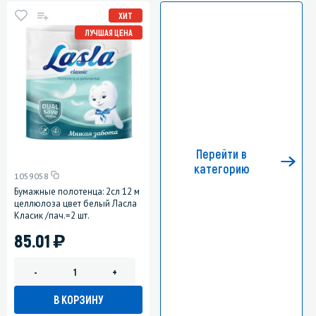
ХИТ
ЛУЧШАЯ ЦЕНА
Перейти в
категорию
1059058
Бумажные полотенца: 2сл 12 м
целлюлоза цвет белый Ласла
Класик /пач.=2 шт.
)
85.01
-
+
В КОРЗИНУ