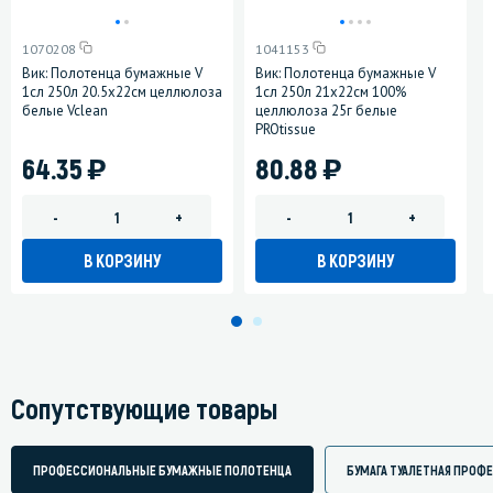
1070208
1041153
Вик: Полотенца бумажные V
Вик: Полотенца бумажные V
1сл 250л 20.5х22см целлюлоза
1сл 250л 21х22см 100%
белые Vclean
целлюлоза 25г белые
PROtissue
)
)
64.35
80.88
-
+
-
+
В КОРЗИНУ
В КОРЗИНУ
Сопутствующие товары
ПРОФЕССИОНАЛЬНЫЕ БУМАЖНЫЕ ПОЛОТЕНЦА
БУМАГА ТУАЛЕТНАЯ ПРОФ