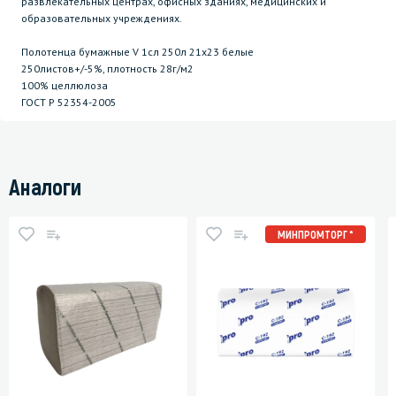
развлекательных центрах, офисных зданиях, медицинских и
образовательных учреждениях.
Полотенца бумажные V 1сл 250л 21х23 белые
250листов+/-5%, плотность 28г/м2
100% целлюлоза
ГОСТ P 52354-2005
Аналоги
МИНПРОМТОРГ *