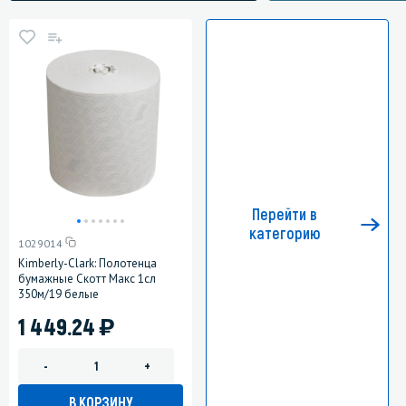
Перейти в
категорию
1029014
Kimberly-Clark: Полотенца
бумажные Скотт Макс 1сл
350м/19 белые
)
1 449.24
-
+
В КОРЗИНУ