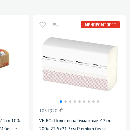
МИНПРОМТОРГ *
1031920
Z 2сл 100л
VEIRO: Полотенца бумажные Z 2сл
М белые
200л 22,5х21,3см Premium белые