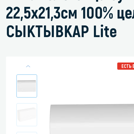
22,5х21,3см 100% 
СЫКТЫВКАР Lite
Специали
Дегризер
Защитные с
стрипперы
ЕСТЬ 
Средства 
Средства 
поверхнос
Средства 
Средства 
пятноудал
Средства 