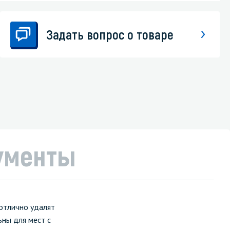
Задать вопрос о товаре
ументы
 отлично удалят
ьны для мест с