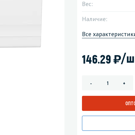
Вес:
зеркала
Мебель и оргтехника
Наличие:
я
Личная гигиена
Все характеристик
)
/ш
146.29
-
+
ОПТ