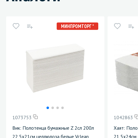
МИНПРОМТОРГ *
1073753
1042863
Вик: Полотенца бумажные Z 2сл 200л
Хаят: Поло
22,5х21см целлюлоза белые Vclean
21,5х24см