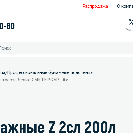
Распродажа
О комп
40-80
Акц
нца
/
Профессиональные бумажные полотенца
еллюлоза белые СЫКТЫВКАР Lite
мажные Z 2сл 200л