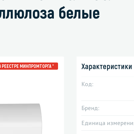
целлюлоза белые
зированные чистящие средства
Кухня
Средства для дезинфекции о
кухни
оставы, воски, полимеры и
Средства для ручного мытья 
Характеристики
В РЕЕСТРЕ МИНПРОМТОРГА *
для очистки бассейнов
Средства для очистки оборуд
для очистки металлических
Средства для посудомоечных
Код:
тей
для послестроительной уборки
Бренд:
для удаления граффити и
ители
Единица измерени
для очистки ковров и мягкой мебели