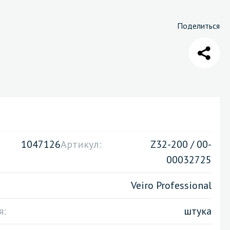
Поделиться
Санузел и туалетная комната
борудования
Средства для дезинфекции санузлов
Средства для мытья унитазов и сантехники
посуды
Средства для очистки полов и стен в санузлах
ования и грилей
Средства для устранения засоров
 машин
1047126
Артикул:
Z32-200 / 00-
00032725
Veiro Professional
я:
штука