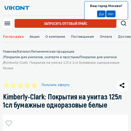
Ваш город Москва?
Москва
Да
Нет
ЗАПРОСИТЬ ОПТОВЫЙ ПРАЙС
Распродажа
Акции
О компании
Поставщикам
Оплата
Достав
Главная
/
Каталог
/
Гигиеническая продукция
/
Покрытия для унитазов, скатерти и простыни
/
Покрытия для унитаза
/
Kimberly-Clark: Покрытия на унитаз 125л 1сл бумажные одноразовые
белые
Получить оферту
Kimberly-Clark: Покрытия на унитаз 125л
1сл бумажные одноразовые белые