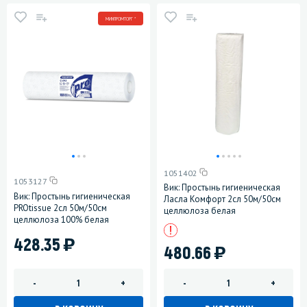
МИНПРОМТОРГ *
1051402
1053127
Вик: Простынь гигиеническая
Вик: Простынь гигиеническая
Ласла Комфорт 2сл 50м/50см
PROtissue 2сл 50м/50см
целлюлоза белая
целлюлоза 100% белая
)
428.35
)
480.66
-
+
-
+