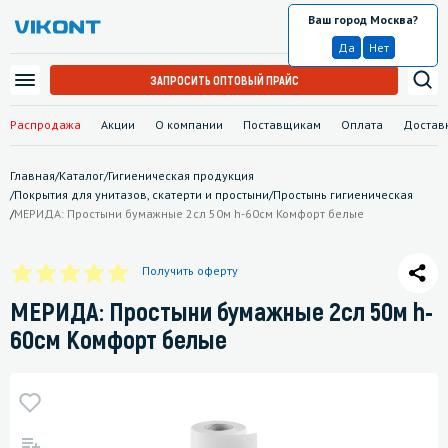
Ваш город Москва?
Москва
Да
Нет
ЗАПРОСИТЬ ОПТОВЫЙ ПРАЙС
Распродажа
Акции
О компании
Поставщикам
Оплата
Достав
Главная
/
Каталог
/
Гигиеническая продукция
/
Покрытия для унитазов, скатерти и простыни
/
Простынь гигиеническая
/
МЕРИДА: Простыни бумажные 2сл 50м h-60см Комфорт белые
Получить оферту
МЕРИДА: Простыни бумажные 2сл 50м h-
60см Комфорт белые