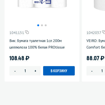
1041151
1042037
Вик: Бумага туалетная 1сл 200м
VEIRO: Бум
целлюлоза 100% белая PROtissue
Comfort б
)
)
108.48
88.07
В КОРЗИНУ
-
+
-