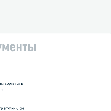
ументы
астворяется в
ля
р втулки 6 см.