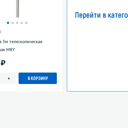
Перейти в катег
а 3м телескопическая
ная MRY
)
7
В КОРЗИНУ
+