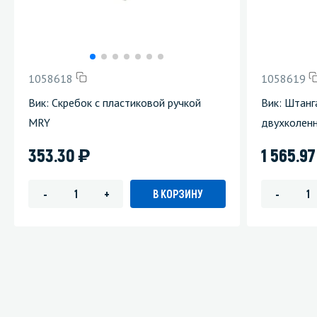
1058618
1058619
Вик: Скребок с пластиковой ручкой
Вик: Штанг
MRY
двухколен
)
353.30
1 565.9
В КОРЗИНУ
-
+
-