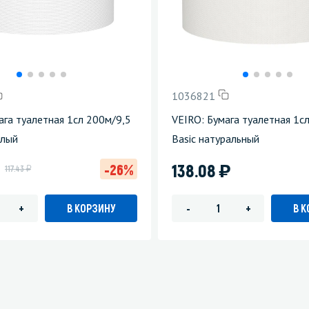
1036821
ага туалетная 1сл 200м/9,5
VEIRO: Бумага туалетная 1с
елый
Basic натуральный
)
138.08
-26%
у
117.43
В КОРЗИНУ
В 
+
-
+