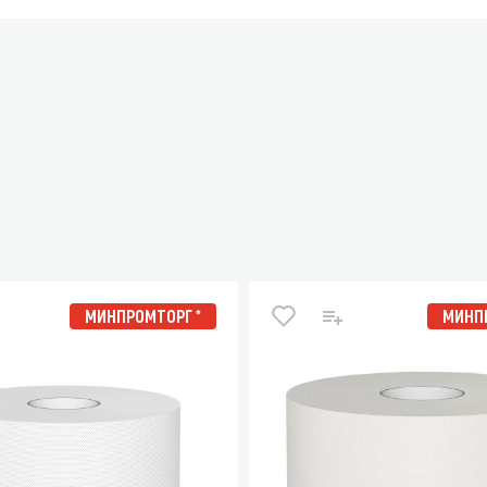
МИНПРОМТОРГ *
МИНПР