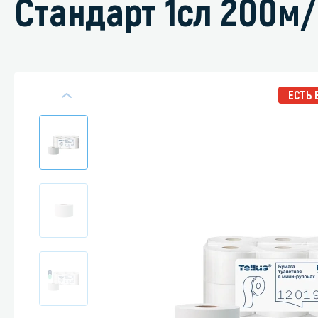
Стандарт 1сл 200м/
Специали
ЕСТЬ 
Дегризер
Защитные с
стрипперы
Средства 
Средства 
поверхнос
Средства 
Средства 
пятноудал
Средства 