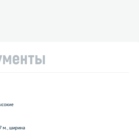
ументы
ысокие
7 м., ширина