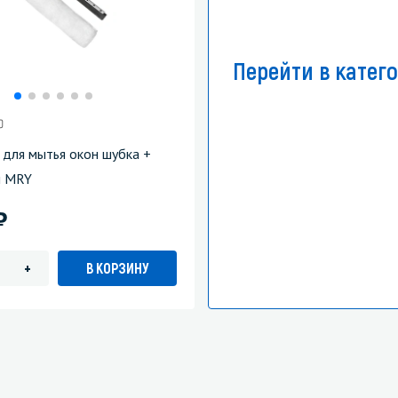
Перейти в катег
 для мытья окон шубка +
м MRY
)
В КОРЗИНУ
+