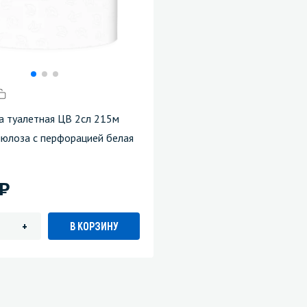
га туалетная ЦВ 2сл 215м
юлоза с перфорацией белая
)
В КОРЗИНУ
+