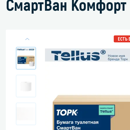
СмартВан Комфорт 
Специали
ЕСТЬ 
Дегризер
Защитные с
стрипперы
Средства 
Средства 
поверхнос
Средства 
Средства 
пятноудал
Средства 