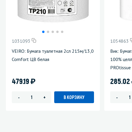
1031093
1054863
VEIRO: Бумага туалетная 2сл 215м/13,0
Вик: Бума
Comfort ЦВ белая
100% целл
PROtissue
)
479.19
285.02
В КОРЗИНУ
-
+
-