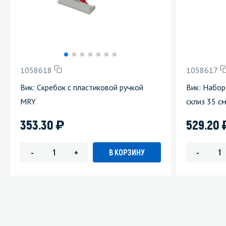
1058618
1058617
Вик: Скребок с пластиковой ручкой
Вик: Набор
MRY
склиз 35 с
)
353.30
529.20
В КОРЗИНУ
-
+
-