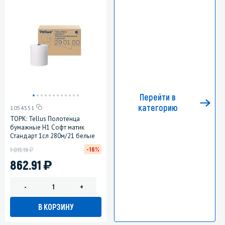
Перейти в
категорию
1054551
ТОРК: Tellus Полотенца
бумажные H1 Софт матик
Стандарт 1сл 280м/21 белые
у
-16%
1 015.19
)
862.91
-
+
В КОРЗИНУ