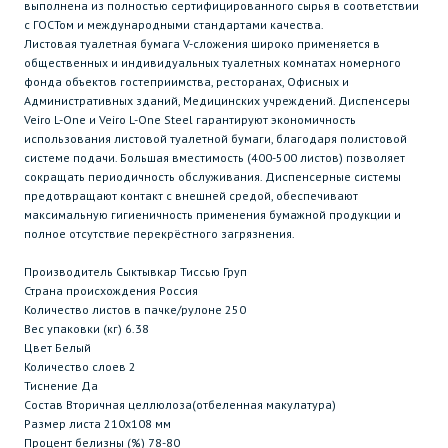
выполнена из полностью сертифицированного сырья в соответствии
с ГОСТом и международными стандартами качества.
Листовая туалетная бумага V-сложения широко применяется в
общественных и индивидуальных туалетных комнатах номерного
фонда объектов гостеприимства, ресторанах, Офисных и
Административных зданий, Медицинских учреждений. Диспенсеры
Veiro L-One и Veiro L-One Steel гарантируют экономичность
использования листовой туалетной бумаги, благодаря полистовой
системе подачи. Большая вместимость (400-500 листов) позволяет
сокращать периодичность обслуживания. Диспенсерные системы
предотвращают контакт с внешней средой, обеспечивают
максимальную гигиеничность применения бумажной продукции и
полное отсутствие перекрёстного загрязнения.
Производитель Сыктывкар Тиссью Груп
Страна происхождения Россия
Количество листов в пачке/рулоне 250
Вес упаковки (кг) 6.38
Цвет Белый
Количество слоев 2
Тиснение Да
Состав Вторичная целлюлоза(отбеленная макулатура)
Размер листа 210х108 мм
Процент белизны (%) 78-80