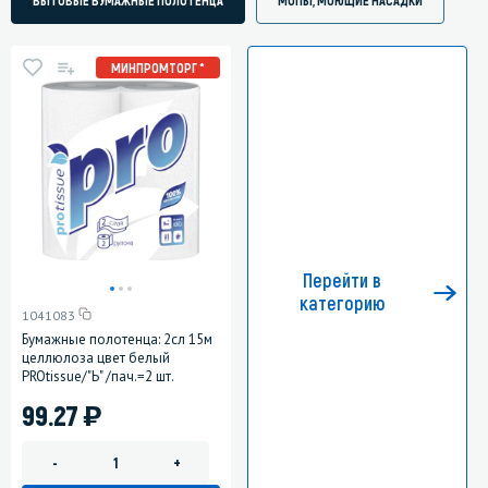
МИНПРОМТОРГ *
Перейти в
категорию
1041083
Бумажные полотенца: 2сл 15м
целлюлоза цвет белый
PROtissue/"Ь" /пач.=2 шт.
)
99.27
-
+