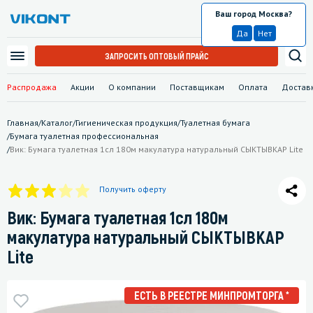
Ваш город Москва?
Москва
Да
Нет
ЗАПРОСИТЬ ОПТОВЫЙ ПРАЙС
Распродажа
Акции
О компании
Поставщикам
Оплата
Достав
Главная
/
Каталог
/
Гигиеническая продукция
/
Туалетная бумага
/
Бумага туалетная профессиональная
/
Вик: Бумага туалетная 1сл 180м макулатура натуральный СЫКТЫВКАР Lite
Получить оферту
Вик: Бумага туалетная 1сл 180м
макулатура натуральный СЫКТЫВКАР
Lite
ЕСТЬ В РЕЕСТРЕ МИНПРОМТОРГА *