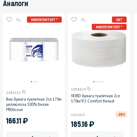
Аналоги
МИНПРОМТОРГ *
ХИТ
МИНПРОМТОРГ *
1034629
1041152
VEIRO: Бумага туалетная 2сл
Вик: Бумага туалетная 2сл 170м
170м/9,5 Comfort белый
целлюлоза 100% белая
PROtissue
у
-25%
246.88
)
166.11
)
185.16