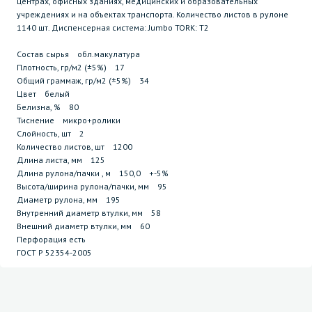
центрах, офисных зданиях, медицинских и образовательных
учреждениях и на объектах транспорта. Количество листов в рулоне
1140 шт. Диспенсерная система: Jumbo TORK: Т2
Состав сырья обл.макулатура
Плотность, гр/м2 (±5%) 17
Общий граммаж, гр/м2 (±5%) 34
Цвет белый
Белизна, % 80
Тиснение микро+ролики
Слойность, шт 2
Количество листов, шт 1200
Длина листа, мм 125
Длина рулона/пачки , м 150,0 +-5%
Высота/ширина рулона/пачки, мм 95
Диаметр рулона, мм 195
Внутренний диаметр втулки, мм 58
Внешний диаметр втулки, мм 60
Перфорация есть
ГОСТ P 52354-2005