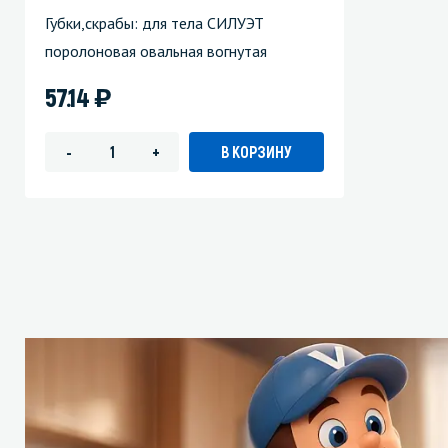
Губки,скрабы: для тела СИЛУЭТ
поролоновая овальная вогнутая
)
57.14
В КОРЗИНУ
-
+