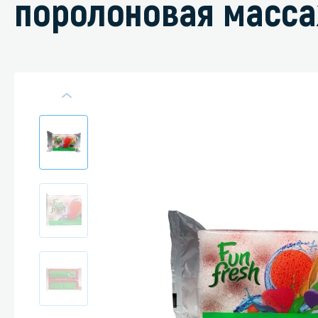
поролоновая масса
Специали
Дегризер
Защитные с
стрипперы
Средства 
Средства 
поверхнос
Средства 
Средства 
пятноудал
Средства 