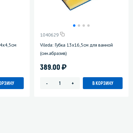
1040629
14х4,5см
Vileda: Губка 13х16,5см для ванной
(син.абразив)
)
389.00
КОРЗИНУ
В КОРЗИНУ
-
+