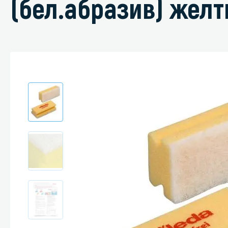
(бел.абразив) жел
Специали
Дегризер
Защитные с
стрипперы
Средства 
Средства 
поверхнос
Средства 
Средства 
пятноудал
Средства 