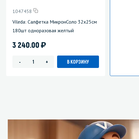
1047458
Vileda: Салфетка МикронСоло 32х25см
180шт одноразовая желтый
)
3 240.00
В КОРЗИНУ
-
+