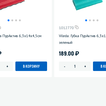
1012770
бка ПурАктив 6,3х14х4,5см
Vileda: Губка ПурАктив 6,3х
зеленый
)
)
189.00
В КОРЗИНУ
В 
+
-
+