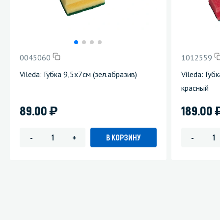
0045060
1012559
Vileda: Губка 9,5х7см (зел.абразив)
Vileda: Гу
красный
)
89.00
189.00
В КОРЗИНУ
-
+
-