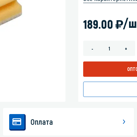
зеркала
Мебель и оргтехника
)
/ш
189.00
я
Личная гигиена
-
+
ОПТ
Оплата