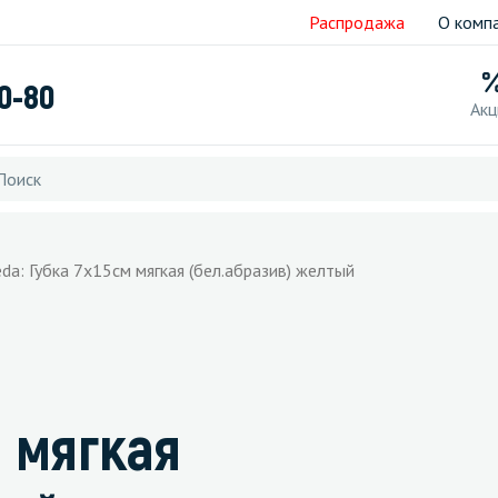
Распродажа
О комп
40-80
Акц
eda: Губка 7х15см мягкая (бел.абразив) желтый
м мягкая