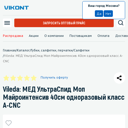
Ваш город Москва?
Москва
Да
Нет
ЗАПРОСИТЬ ОПТОВЫЙ ПРАЙС
Распродажа
Акции
О компании
Поставщикам
Оплата
Достав
Главная
/
Каталог
/
Губки, салфетки, перчатки
/
Салфетки
/
Vileda: МЕД УльтраСпид Моп Майроинтенсив 40см одноразовый класс А-
СNC
Получить оферту
Vileda: МЕД УльтраСпид Моп
Майроинтенсив 40см одноразовый класс
А-СNC