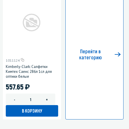
Перейти в
категорию
1011124
Kimberly-Clark: Салфетки
Кимтех Саенс 286л 1сл для
оптики белые
)
557.65
-
+
В КОРЗИНУ