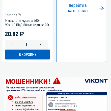
Перейти в
категорию
1022303
Мешки для мусора: 160л
90х110 ПВД 60мкм черные 90г
)
20.82
-
+
В КОРЗИНУ