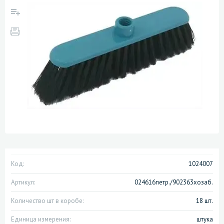
Код:
1024007
Артикул:
024616петр./902363хозаб.
Количество шт в коробе:
18 шт.
Единица измерения:
штука