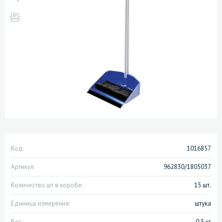
Код:
1016857
Артикул:
962830/1805037
Количество шт в коробе:
15 шт.
Единица измерения:
штука
Вес:
0.5 кг