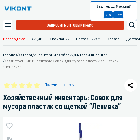
Ваш город Москва?
Москва
Да
Нет
ЗАПРОСИТЬ ОПТОВЫЙ ПРАЙС
Распродажа
Акции
О компании
Поставщикам
Оплата
Достав
Главная
/
Каталог
/
Инвентарь для уборки
/
Бытовой инвентарь
/
Хозяйственный инвентарь: Совок для мусора пластик со щеткой
"Ленивка"
Получить оферту
Хозяйственный инвентарь: Совок для
мусора пластик со щеткой "Ленивка"