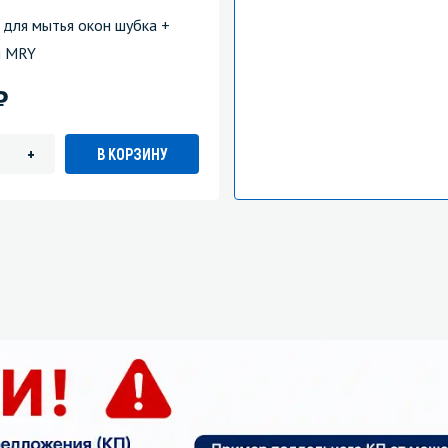
 для мытья окон шубка +
м MRY
)
В КОРЗИНУ
+