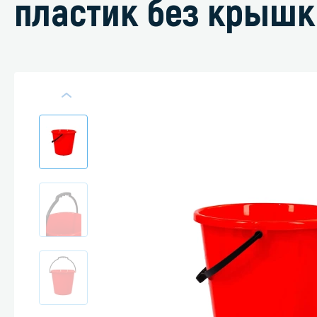
пластик без крышки
Специали
Дегризер
Защитные с
стрипперы
Средства 
Средства 
поверхнос
Средства 
Средства 
пятноудал
Средства 