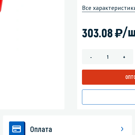
Все характеристик
зеркала
Мебель и оргтехника
я
Личная гигиена
)
/ш
303.08
-
+
ОПТ
Оплата