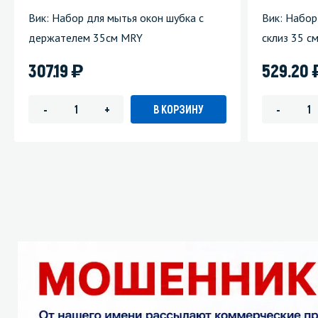
Вик: Набор для мытья окон шубка с
Вик: Набор
держателем 35см MRY
склиз 35 с
)
307.19
529.20
В КОРЗИНУ
-
+
-