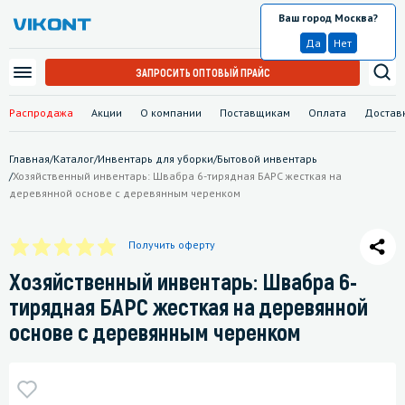
Ваш город Москва?
Москва
Да
Нет
ЗАПРОСИТЬ ОПТОВЫЙ ПРАЙС
Распродажа
Акции
О компании
Поставщикам
Оплата
Достав
Главная
/
Каталог
/
Инвентарь для уборки
/
Бытовой инвентарь
/
Хозяйственный инвентарь: Швабра 6-тирядная БАРС жесткая на
деревянной основе с деревянным черенком
Получить оферту
Хозяйственный инвентарь: Швабра 6-
тирядная БАРС жесткая на деревянной
основе с деревянным черенком