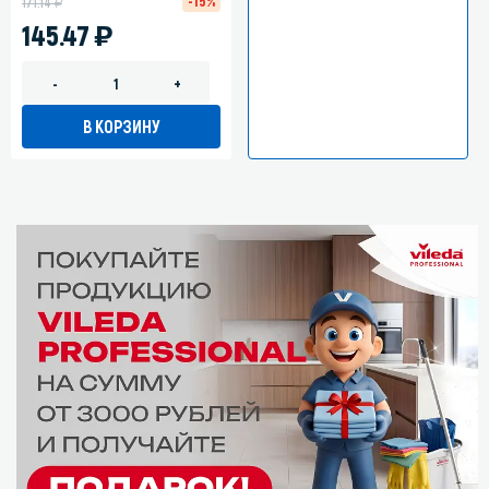
у
-15%
171.14
)
145.47
-
+
В КОРЗИНУ