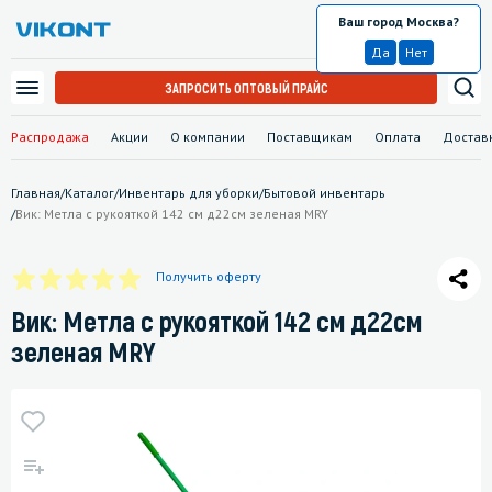
Ваш город Москва?
Москва
Да
Нет
ЗАПРОСИТЬ ОПТОВЫЙ ПРАЙС
Распродажа
Акции
О компании
Поставщикам
Оплата
Достав
Главная
/
Каталог
/
Инвентарь для уборки
/
Бытовой инвентарь
/
Вик: Метла с рукояткой 142 см д22см зеленая MRY
Получить оферту
Вик: Метла с рукояткой 142 см д22см
зеленая MRY