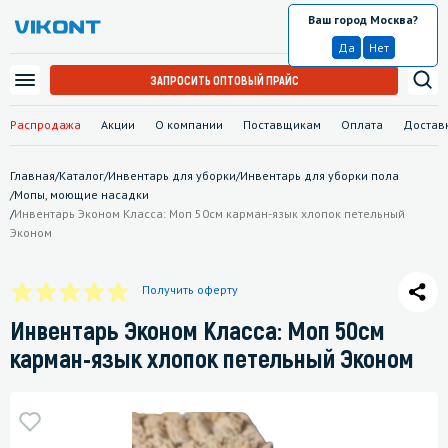
Ваш город Москва?
Москва
Да
Нет
ЗАПРОСИТЬ ОПТОВЫЙ ПРАЙС
Распродажа
Акции
О компании
Поставщикам
Оплата
Достав
Главная
/
Каталог
/
Инвентарь для уборки
/
Инвентарь для уборки пола
/
Мопы, моющие насадки
/
Инвентарь Эконом Класса: Моп 50см карман-язык хлопок петельный
Эконом
Получить оферту
Инвентарь Эконом Класса: Моп 50см
карман-язык хлопок петельный Эконом