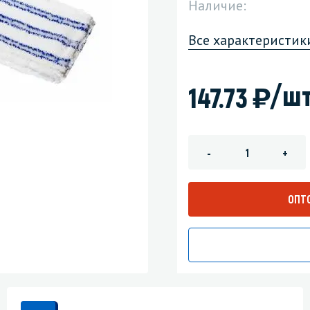
Наличие:
зеркала
Мебель и оргтехника
Все характеристик
я
Личная гигиена
)
/шт
147.73
-
+
ОПТ