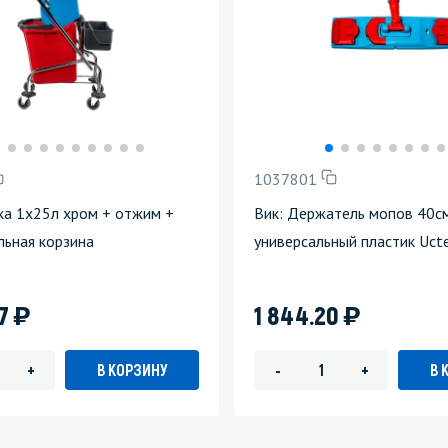
1037801
ка 1х25л хром + отжим +
Вик: Держатель мопов 40с
ьная корзина
универсальный пластик Uc
)
)
77
1 844.20
В КОРЗИНУ
В 
+
-
+