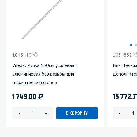
1045419
1034852
Vileda: Ручка 150см усиленная
Вик: Тележ
алюминиевая без резьбы для
дополнител
держателей и сгонов
)
1 749.00
15 772.
В КОРЗИНУ
-
+
-