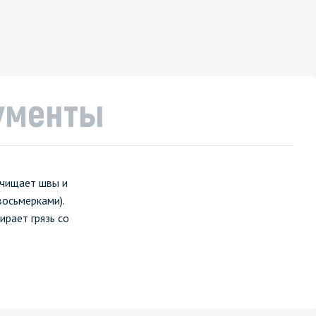
ументы
очищает швы и
восьмерками).
ирает грязь со