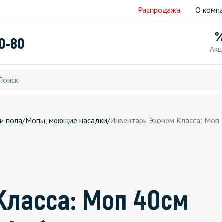
Распродажа
О комп
40-80
Акц
и пола
/
Мопы, моющие насадки
/
Инвентарь Эконом Класса: Моп 
Класса: Моп 40см