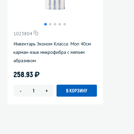
1023804
Инвентарь Эконом Класса: Моп 40см
карман-язык микрофибра с мягким
абразивом
)
258.93
В КОРЗИНУ
-
+