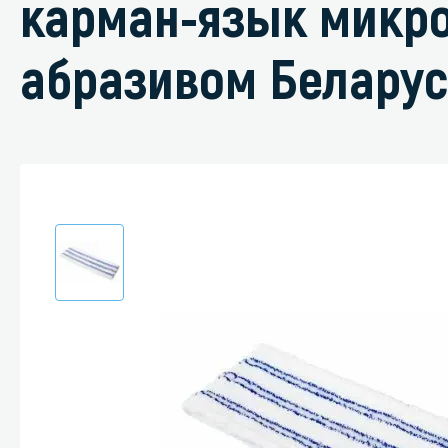
карман-язык микр
абразивом Беларус
Специали
Дегризер
Защитные с
стрипперы
Средства 
Средства 
поверхнос
Средства 
Средства 
пятноудал
Средства 