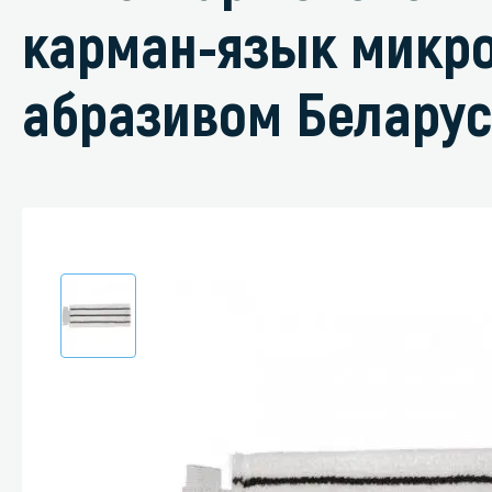
карман-язык микр
абразивом Беларус
Специали
Дегризер
Защитные с
стрипперы
Средства 
Средства 
поверхнос
Средства 
Средства 
пятноудал
Средства 