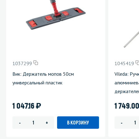
1037299
1045419
Вик: Держатель мопов 50см
Vileda: Ру
универсальный пластик
алюминиева
держателей
)
1 047.16
1 749.0
В КОРЗИНУ
-
+
-