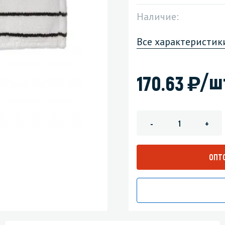
Наличие:
зеркала
Мебель и оргтехника
Все характеристик
я
Личная гигиена
)
/ш
170.63
-
+
ОПТ