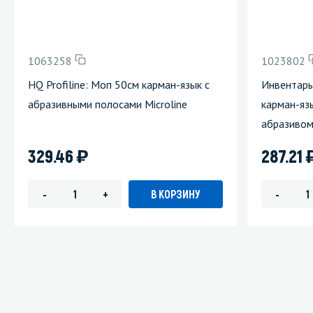
1063258
1023802
HQ Profiline: Моп 50см карман-язык с
Инвентарь
абразивными полосами Microline
карман-яз
абразивом
)
329.46
287.21
В КОРЗИНУ
-
+
-