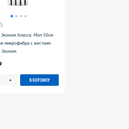
 Эконом Класса: Моп 50см
ык микрофибра с жестким
 Эконом
)
В КОРЗИНУ
+