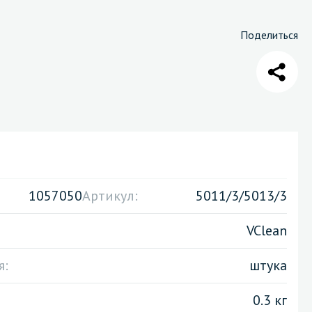
Поделиться
Санузел и туалетная комната
борудования
Средства для дезинфекции санузлов
Средства для мытья унитазов и сантехники
посуды
Средства для очистки полов и стен в санузлах
ования и грилей
Средства для устранения засоров
 машин
1057050
Артикул:
5011/3/5013/3
VClean
я:
штука
0.3 кг