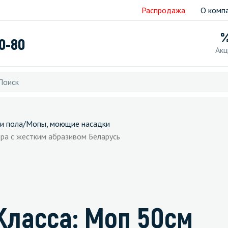
Распродажа
О комп
40-80
Акц
и пола
/
Мопы, моющие насадки
ра с жестким абразивом Беларусь
Класса: Моп 50см