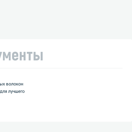
ументы
ных волокон
для лучшего