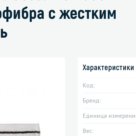
офибра с жестким
ь
зированные чистящие средства
Кухня
Средства для дезинфекции о
кухни
оставы, воски, полимеры и
Средства для ручного мытья 
Характеристики
для очистки бассейнов
Средства для очистки оборуд
для очистки металлических
Средства для посудомоечных
Код:
тей
Бренд:
для послестроительной уборки
для удаления граффити и
Единица измерени
ители
для очистки ковров и мягкой мебели
Вес: