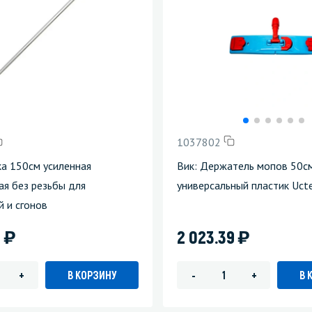
1037802
чка 150см усиленная
Вик: Держатель мопов 50с
я без резьбы для
универсальный пластик Uc
 и сгонов
)
)
0
2 023.39
В КОРЗИНУ
В 
+
-
+