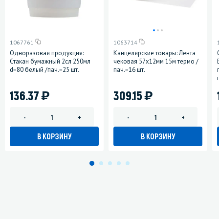
1067761
1063714
Одноразовая продукция:
Канцелярские товары: Лента
Стакан бумажный 2сл 250мл
чековая 57х12мм 15м термо /
d=80 белый /пач.=25 шт.
пач.=16 шт.
)
)
136.37
309.15
-
+
-
+
В КОРЗИНУ
В КОРЗИНУ