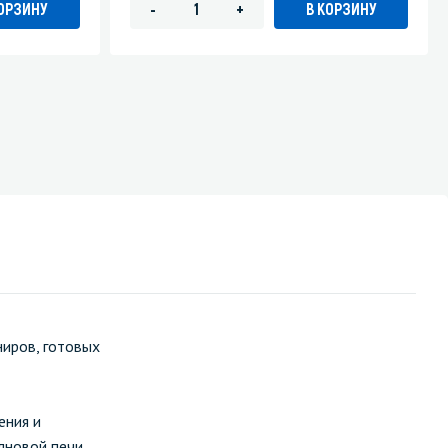
КОРЗИНУ
В КОРЗИНУ
-
+
ниров, готовых
ения и
лновой печи.