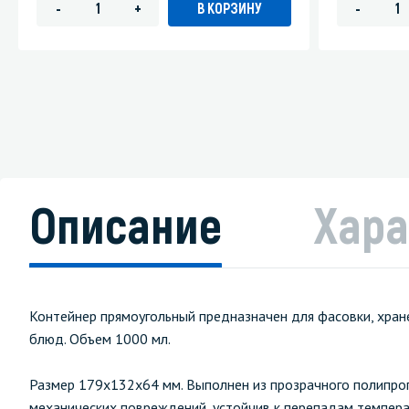
В КОРЗИНУ
-
+
-
Описание
Хара
Контейнер прямоугольный предназначен для фасовки, хране
блюд. Объем 1000 мл.
Размер 179х132х64 мм. Выполнен из прозрачного полипроп
механических повреждений, устойчив к перепадам темпера