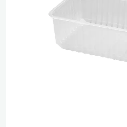
Стекла и 
Автохими