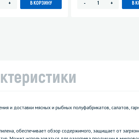
В КОРЗИНУ
В 
+
-
+
ктеристики
ния и доставки мясных и рыбных полуфабрикатов, салатов, гар
илена, обеспечивает обзор содержимого, защищает от загрязн
тур. Может использоваться для разогрева продукции в микрово