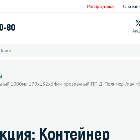
Распродажа
О комп
40-80
Акц
ы
льный 1000мл 179х132х64мм прозрачный ПП Д-Полимер /пач.=5
кция: Контейнер