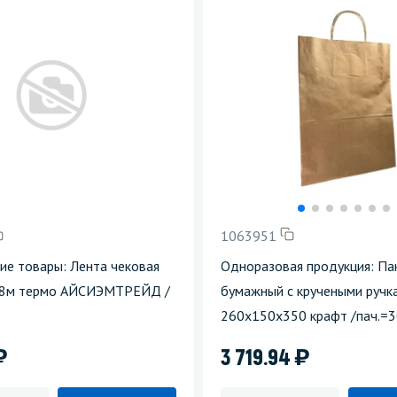
1063951
ие товары: Лента чековая
Одноразовая продукция: Па
8м термо АЙСИЭМТРЕЙД /
бумажный с кручеными ручк
260х150х350 крафт /пач.=3
)
)
3 719.94