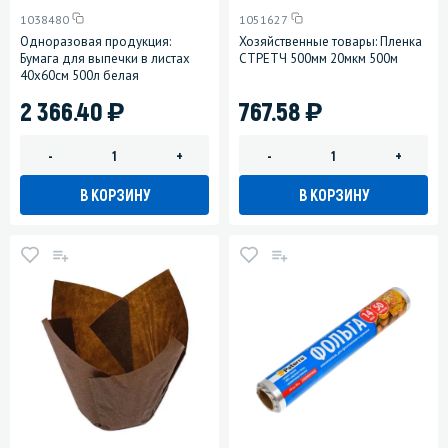
1038480
1051627
Одноразовая продукция:
Хозяйственные товары: Пленка
Бумага для выпечки в листах
СТРЕТЧ 500мм 20мкм 500м
40х60см 500л белая
)
)
2 366.40
767.58
-
+
-
+
В КОРЗИНУ
В КОРЗИНУ