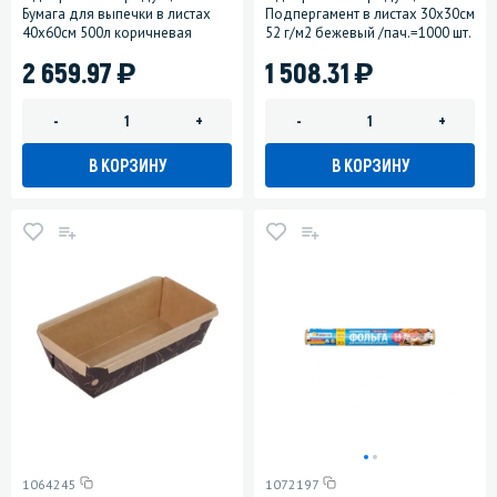
Бумага для выпечки в листах
Подпергамент в листах 30х30см
40х60см 500л коричневая
52 г/м2 бежевый /пач.=1000 шт.
)
)
2 659.97
1 508.31
-
+
-
+
В КОРЗИНУ
В КОРЗИНУ
1064245
1072197