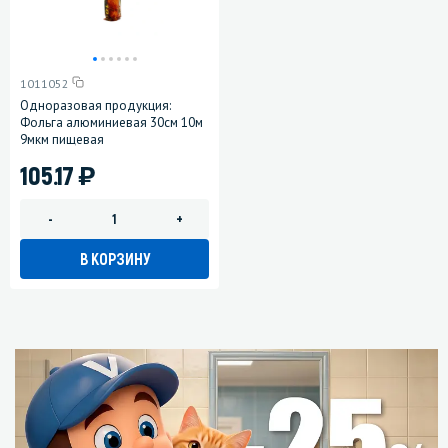
1011052
Одноразовая продукция:
Фольга алюминиевая 30см 10м
9мкм пищевая
)
105.17
-
+
В КОРЗИНУ