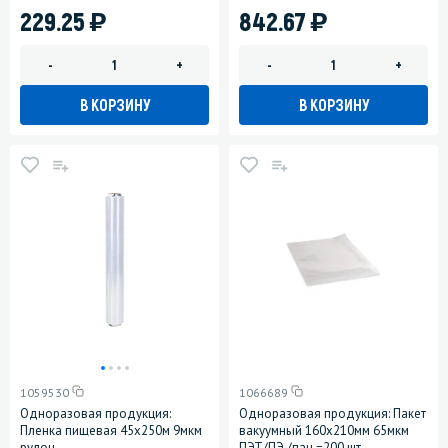
)
)
229.25
842.67
-
+
-
+
В КОРЗИНУ
В КОРЗИНУ
1059530
1066689
Одноразовая продукция:
Одноразовая продукция: Пакет
Пленка пищевая 45х250м 9мкм
вакуумный 160х210мм 65мкм
рулон
ПЭТ/ПЭ /пач.=200 шт.