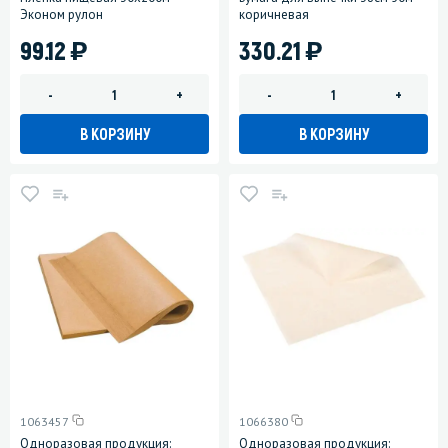
Эконом рулон
коричневая
)
)
99.12
330.21
-
+
-
+
В КОРЗИНУ
В КОРЗИНУ
1063457
1066380
Одноразовая продукция:
Одноразовая продукция: