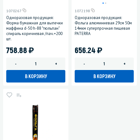
1070267
1072198
Одноразовая продукция:
Одноразовая продукция:
Форма бумажная для выпечки
Фольга алюминиевая 29см 50м
маффина d-50 h-88 "тюльпан"
14мкм суперпрочная пищевая
спираль коричневая /пач.=200
PATERRA
шт.
)
)
758.88
656.24
-
+
-
+
В КОРЗИНУ
В КОРЗИНУ