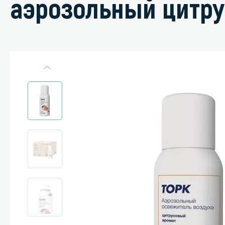
аэрозольный цитру
Специали
Дегризер
Защитные с
стрипперы
Средства 
Средства 
поверхнос
Средства 
Средства 
пятноудал
Средства 