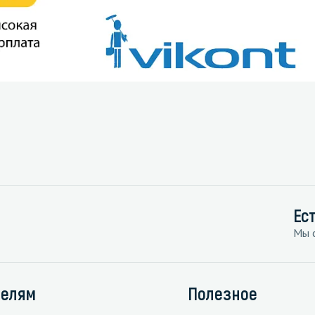
Ес
Мы с
телям
Полезное