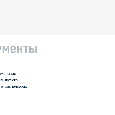
ументы
имальных
олняют его
 в диспенсерах