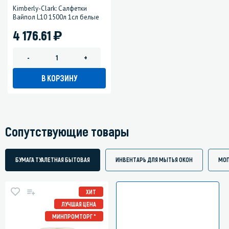
Kimberly-Clark: Салфетки
Вайпол L10 1500л 1сл белые
)
4 176.61
-
+
В КОРЗИНУ
Сопутствующие товары
БУМАГА ТУАЛЕТНАЯ БЫТОВАЯ
ИНВЕНТАРЬ ДЛЯ МЫТЬЯ ОКОН
МОП
ХИТ
ЛУЧШАЯ ЦЕНА
МИНПРОМТОРГ *