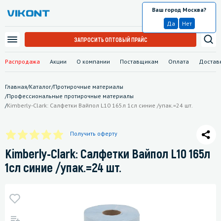
Ваш город Москва?
Москва
Да
Нет
ЗАПРОСИТЬ ОПТОВЫЙ ПРАЙС
Распродажа
Акции
О компании
Поставщикам
Оплата
Достав
Главная
/
Каталог
/
Протирочные материалы
/
Профессиональные протирочные материалы
/
Kimberly-Clark: Салфетки Вайпол L10 165л 1сл синие /упак.=24 шт.
Получить оферту
Kimberly-Clark: Салфетки Вайпол L10 165л
1сл синие /упак.=24 шт.