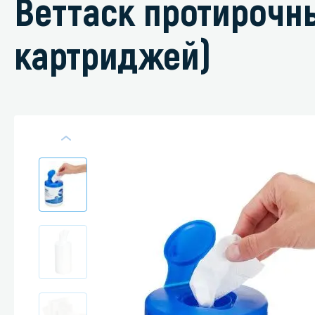
Веттаск протирочны
картриджей)
Специали
Дегризер
Защитные с
стрипперы
Средства 
Средства 
поверхнос
Средства 
Средства 
пятноудал
Средства 