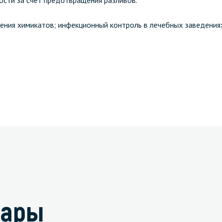
сти за счет предотвращения разливов.
ения химикатов; инфекционный контроль в лечебных заведениях
вары