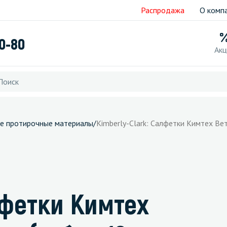
Распродажа
О комп
40-80
Акц
е протирочные материалы
/
Kimberly-Clark: Салфетки Кимтех Ве
лфетки Кимтех