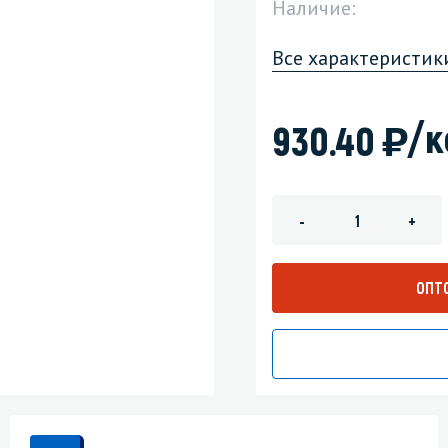
Наличие:
зеркала
Мебель и оргтехника
Все характеристик
я
Личная гигиена
)
/к
930.40
-
+
ОПТ