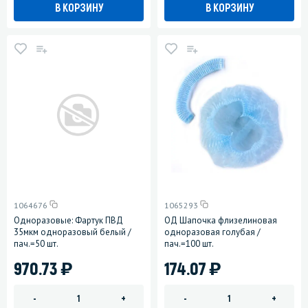
В КОРЗИНУ
В КОРЗИНУ
1064676
1065293
Одноразовые: Фартук ПВД
ОД Шапочка флизелиновая
35мкм одноразовый белый /
одноразовая голубая /
пач.=50 шт.
пач.=100 шт.
)
)
970.73
174.07
-
+
-
+