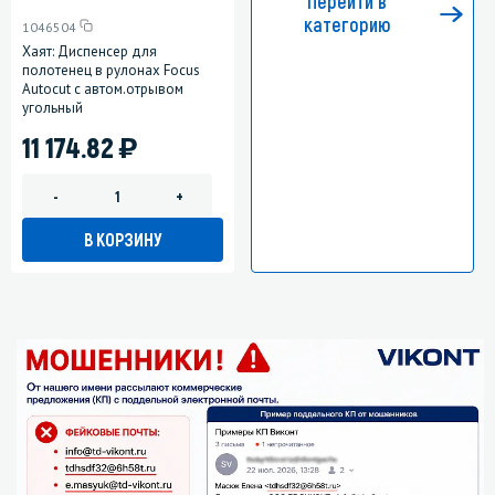
Перейти в
категорию
1046504
Хаят: Диспенсер для
полотенец в рулонах Focus
Autocut с автом.отрывом
угольный
)
11 174.82
-
+
В КОРЗИНУ