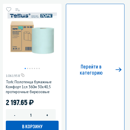
Перейти в
категорию
1061958
Tork: Полотенца бумажные
Комфорт 1сл 360м 30х40,5
протирочные бирюзовые
)
2 197.65
-
+
В КОРЗИНУ