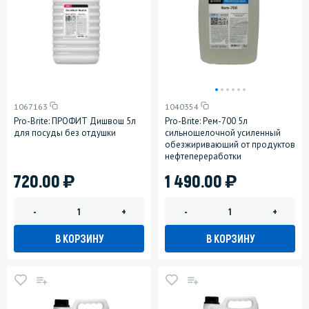
1067163
1040354
Pro-Brite: ПРОФИТ Дишвош 5л
Pro-Brite: Рем-700 5л
для посуды без отдушки
сильнощелочной усиленный
обезжиривающий от продуктов
нефтепереработки
)
)
720.00
1 490.00
-
+
-
+
В КОРЗИНУ
В КОРЗИНУ