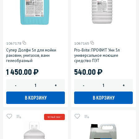
1067178
1067165
Супер Долфи 5л для мойки
Pro-Brite: ПРОФИТ Уни 5л
раковин, унитазов, ванн
универсальное моющее
гелеобразный
средство ПЭТ
)
)
1 450.00
540.00
-
+
-
+
В КОРЗИНУ
В КОРЗИНУ
ЧЕСТНЫЙ ЗНАК *