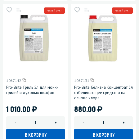
ЧЕСТНЫЙ ЗНАК *
ЧЕСТНЫЙ ЗНАК *
1067142
1067131
Pro-Brite: Гриль 5л для мойки
Pro-Brite: Белизна Концентрат 5л
грилей и духовых шкафов
отбеливающее средство на
основе хлора
)
)
1 010.00
880.00
-
+
-
+
В КОРЗИНУ
В КОРЗИНУ