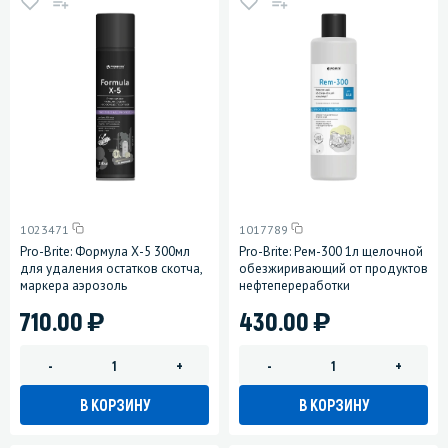
1023471
1017789
Pro-Brite: Формула Х-5 300мл
Pro-Brite: Рем-300 1л щелочной
для удаления остатков скотча,
обезжиривающий от продуктов
маркера аэрозоль
нефтепереработки
)
)
710.00
430.00
-
+
-
+
В КОРЗИНУ
В КОРЗИНУ