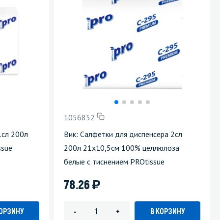
1056852
1сл 200л
Вик: Салфетки для диспенсера 2сл
ssue
200л 21х10,5см 100% целлюлоза
белые с тиснением PROtissue
)
78.26
КОРЗИНУ
В КОРЗИНУ
-
+