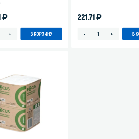
а
)
)
1
221.71
В КОРЗИНУ
В 
+
-
+