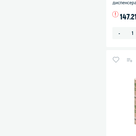
диспенсер
147.2
-