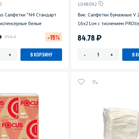
1048092
зеркала
Мебель и оргтехника
us Салфетки *N4 Стандарт
Вик: Салфетки бумажные V 
диспенсерные белые
16х21см с тиснением PROti
я
Личная гигиена
)
)
84.78
-15%
у
171.14
В КОРЗИНУ
В 
+
-
+