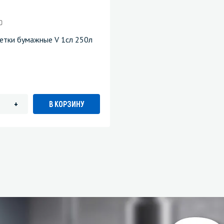
етки бумажные V 1сл 250л
В КОРЗИНУ
+