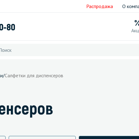
Распродажа
О комп
40-80
Акц
ки
/
Салфетки для диспенсеров
енсеров