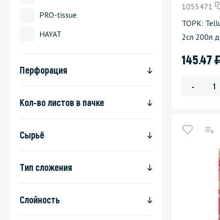
1055471
PRO-tissue
Стекла и 
ТОРК: Tell
HAYAT
2сл 200л 
Автохими
145.47
Перфорация
-
Кол-во листов в пачке
Сырьё
Тип сложения
Слойность