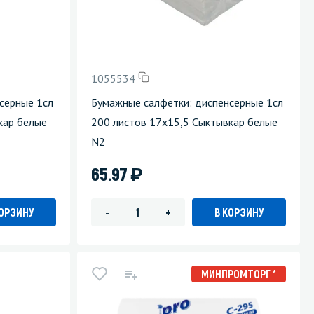
1055534
серные 1сл
Бумажные салфетки: диспенсерные 1сл
кар белые
200 листов 17х15,5 Сыктывкар белые
N2
)
65.97
КОРЗИНУ
В КОРЗИНУ
-
+
МИНПРОМТОРГ *