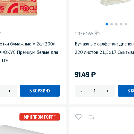
1056165
етки бумажные V 2сл 200л
Бумажные салфетки: диспен
 ФОКУС Премиум белые для
220 листов 21,5х17 Сыктыв
а ПЭ
)
91.49
В КОРЗИНУ
В 
+
-
+
МИНПРОМТОРГ *