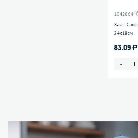
1042864
Хаят: Салф
24х18см
)
83.09
-