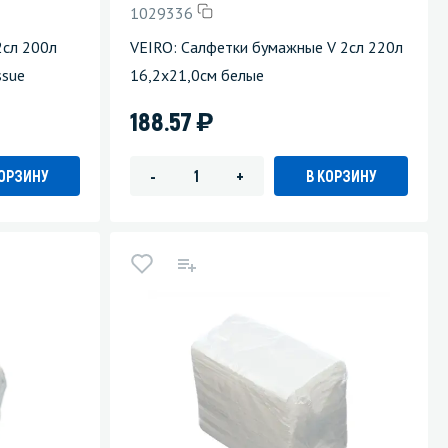
1029336
Уборка пола
2сл 200л
VEIRO: Салфетки бумажные V 2сл 220л
ssue
16,2х21,0см белые
Промышленная уборка
)
188.57
КОРЗИНУ
В КОРЗИНУ
-
+