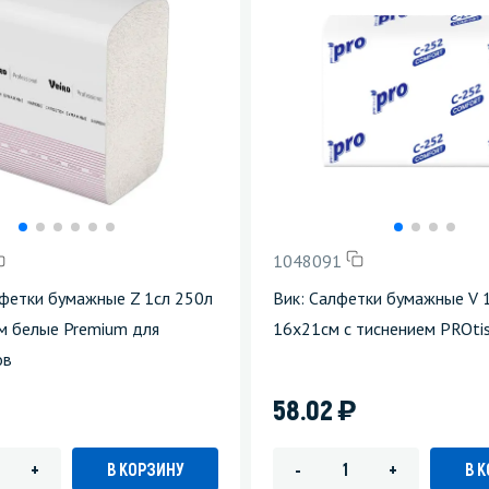
1048091
фетки бумажные Z 1сл 250л
Вик: Салфетки бумажные V 
м белые Premium для
16х21см с тиснением PROti
ов
)
58.02
В КОРЗИНУ
В 
+
-
+