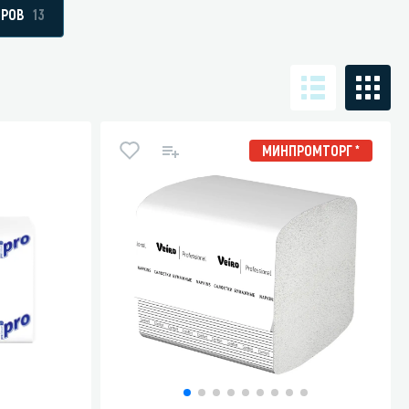
ЕРОВ
13
Санузел и туалетная комната
борудования
Средства для дезинфекции санузлов
МИНПРОМТОРГ *
Средства для мытья унитазов и сантехники
посуды
Средства для очистки полов и стен в санузлах
ования и грилей
Средства для устранения засоров
 машин