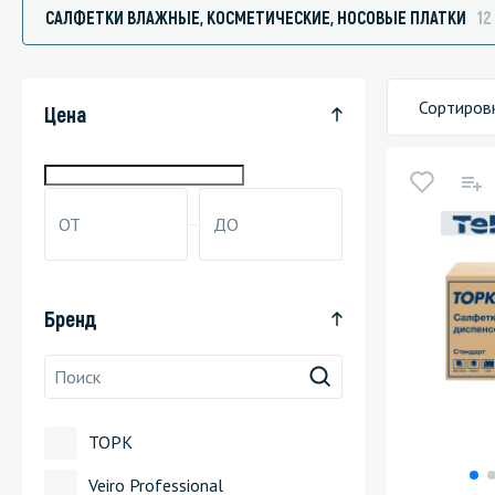
САЛФЕТКИ ВЛАЖНЫЕ, КОСМЕТИЧЕСКИЕ, НОСОВЫЕ ПЛАТКИ
12
Сортиров
Специали
Цена
Дегризер
Защитные с
стрипперы
Средства 
Средства 
Бренд
поверхнос
Средства 
Средства 
пятноудал
ТОРК
Средства 
Veiro Professional