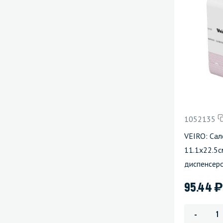
1052135
VEIRO: Сал
11.1х22.5с
диспенсер
)
95.44
-