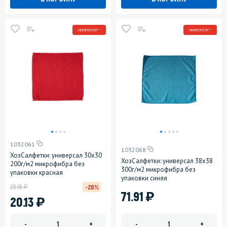
МИНПРОМТОРГ *
МИНПРОМТОРГ *
1032061
1032068
ХозСалфетки: универсал 30х30
ХозСалфетки: универсал 38х38
200г/м2 микрофибра без
300г/м2 микрофибра без
упаковки красная
упаковки синяя
у
25.16
-20%
)
71.91
)
20.13
-
+
-
+