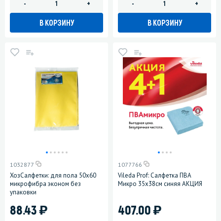
-
+
-
+
В КОРЗИНУ
В КОРЗИНУ
1032877
1077766
ХозСалфетки: для пола 50х60
Vileda Prof: Салфетка ПВА
микрофибра эконом без
Микро 35х38см синяя АКЦИЯ
упаковки
)
)
88.43
407.00