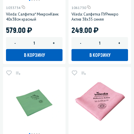
1033734
1061730
Vileda: Салфетка* МикронКвик
Vileda: Салфетка ПУРмикро
40х38см красный
Актив 38х35 синяя
)
)
579.00
249.00
-
+
-
+
В КОРЗИНУ
В КОРЗИНУ