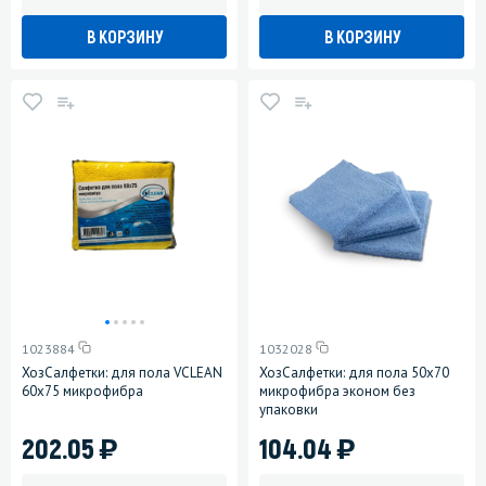
В КОРЗИНУ
В КОРЗИНУ
1023884
1032028
ХозСалфетки: для пола VCLEAN
ХозСалфетки: для пола 50х70
60х75 микрофибра
микрофибра эконом без
упаковки
)
)
202.05
104.04