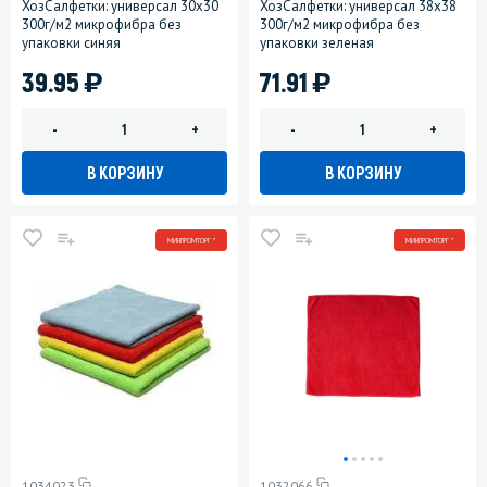
ХозСалфетки: универсал 30х30
ХозСалфетки: универсал 38х38
300г/м2 микрофибра без
300г/м2 микрофибра без
упаковки синяя
упаковки зеленая
)
)
39.95
71.91
-
+
-
+
В КОРЗИНУ
В КОРЗИНУ
МИНПРОМТОРГ *
МИНПРОМТОРГ *
1034023
1032066