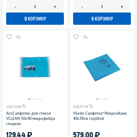
-
+
-
+
В КОРЗИНУ
В КОРЗИНУ
1017396
1033733
ХозСалфетки: для стекол
Vileda: Салфетка* МикронКвик
VCLEAN 30х40 микрофибра
40х38см голубой
гладкая
)
)
129.44
579.00