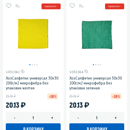
МИНПРОМТОРГ *
МИНПРОМТОРГ *
1032062
1032064
ХозСалфетки: универсал 30х30
ХозСалфетки: универсал 30х30
200г/м2 микрофибра без
200г/м2 микрофибра без
упаковки желтая
упаковки зеленая
у
у
25.16
25.16
-20%
-20%
)
)
20.13
20.13
-
+
-
+
В КОРЗИНУ
В КОРЗИНУ