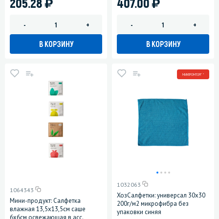
)
)
205.28
407.00
-
+
-
+
В КОРЗИНУ
В КОРЗИНУ
МИНПРОМТОРГ *
1032063
1064343
ХозСалфетки: универсал 30х30
Мини-продукт: Салфетка
200г/м2 микрофибра без
влажная 13,5х13,5см саше
упаковки синяя
6х6см освежающая в асс.