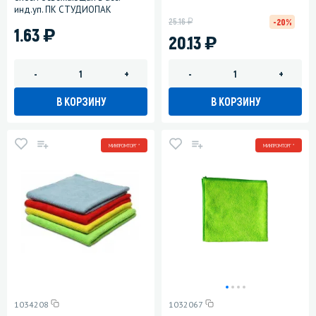
инд.уп. ПК СТУДИОПАК
у
25.16
-20%
)
1.63
)
20.13
-
+
-
+
В КОРЗИНУ
В КОРЗИНУ
МИНПРОМТОРГ *
МИНПРОМТОРГ *
1034208
1032067