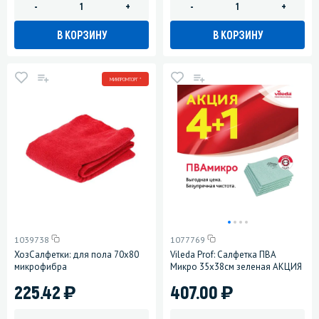
-
+
-
+
В КОРЗИНУ
В КОРЗИНУ
МИНПРОМТОРГ *
1039738
1077769
ХозСалфетки: для пола 70х80
Vileda Prof: Салфетка ПВА
микрофибра
Микро 35х38см зеленая АКЦИЯ
)
)
225.42
407.00