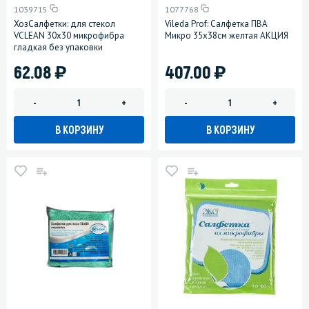
1039715
1077768
ХозСалфетки: для стекол
Vileda Prof: Салфетка ПВА
VCLEAN 30х30 микрофибра
Микро 35х38см желтая АКЦИЯ
гладкая без упаковки
)
)
62.08
407.00
-
+
-
+
В КОРЗИНУ
В КОРЗИНУ