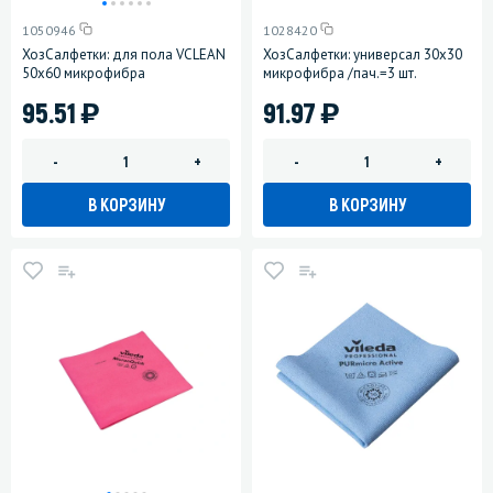
1050946
1028420
ХозСалфетки: для пола VCLEAN
ХозСалфетки: универсал 30х30
50х60 микрофибра
микрофибра /пач.=3 шт.
)
)
95.51
91.97
-
+
-
+
В КОРЗИНУ
В КОРЗИНУ