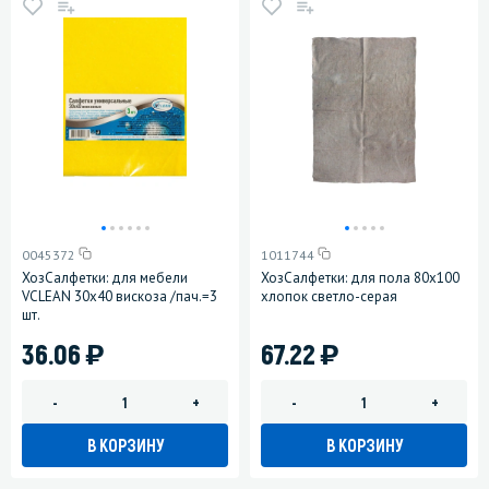
0045372
1011744
ХозСалфетки: для мебели
ХозСалфетки: для пола 80х100
VCLEAN 30х40 вискоза /пач.=3
хлопок светло-серая
шт.
)
)
36.06
67.22
-
+
-
+
В КОРЗИНУ
В КОРЗИНУ