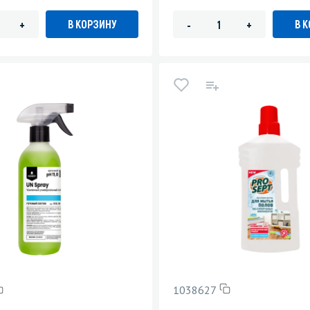
В КОРЗИНУ
В 
+
-
+
1038627