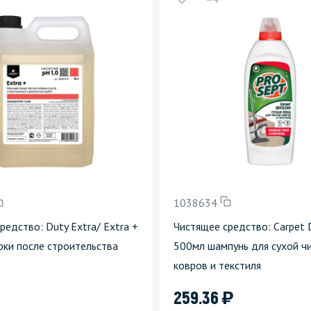
зеркала
Мебель и оргтехника
я
Личная гигиена
1038634
редство: Duty Extra/ Extra +
Чистящее средство: Carpet 
рки после строительства
500мл шампунь для сухой ч
ковров и текстиля
)
259.36