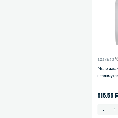
1038630
Мыло жидко
перламутро
515.55
-