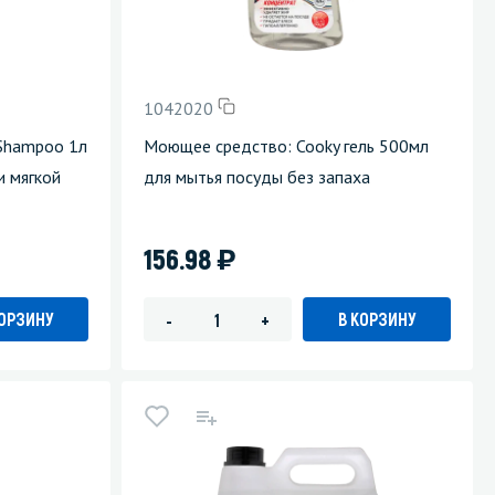
1042020
 Shampoo 1л
Моющее средство: Cooky гель 500мл
и мягкой
для мытья посуды без запаха
)
156.98
КОРЗИНУ
В КОРЗИНУ
-
+