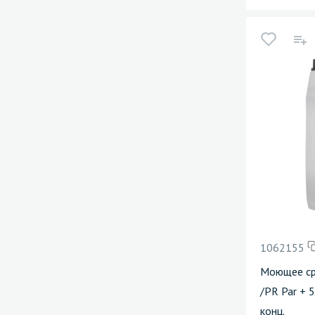
1062155
Моющее сре
/PR Par + 
конц.