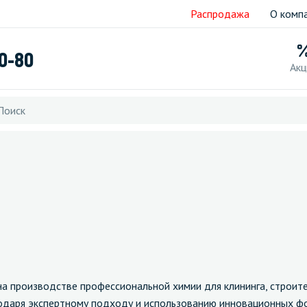
Распродажа
О комп
40-80
Акц
на производстве профессиональной химии для клининга, строит
одаря экспертному подходу и использованию инновационных ф