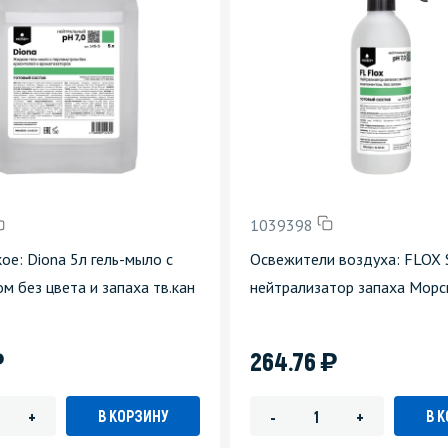
1039398
е: Diona 5л гель-мыло с
Освежители воздуха: FLOX 
м без цвета и запаха тв.кан
нейтрализатор запаха Морс
)
)
264.76
В КОРЗИНУ
В 
+
-
+