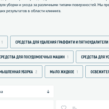
для уборки и ухода за различными типами поверхностей. Мы п
х результатов в области клининга.
зированные чистящие средства
Кухня
Средства для дезинфекции о
кухни
1
СРЕДСТВА ДЛЯ УДАЛЕНИЯ ГРАФФИТИ И ПЯТНОУДАЛИТЕЛИ
оставы, воски, полимеры и
Средства для ручного мытья 
СРЕДСТВА ДЛЯ ПОСУДОМОЕЧНЫХ МАШИН
1
СРЕДСТВА ДЛЯ У
для очистки бассейнов
Средства для очистки оборуд
для очистки металлических
Средства для посудомоечных
МЫШЛЕННАЯ УБОРКА
2
МЫЛО ЖИДКОЕ
1
ОСВЕЖИТЕ
тей
для послестроительной уборки
для удаления граффити и
ка
ители
для очистки ковров и мягкой мебели