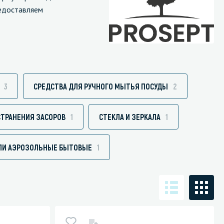
редоставляем
Санузел и туалетная комната
борудования
Средства для дезинфекции санузлов
3
СРЕДСТВА ДЛЯ РУЧНОГО МЫТЬЯ ПОСУДЫ
2
Средства для мытья унитазов и сантехники
посуды
Средства для очистки полов и стен в санузлах
СТРАНЕНИЯ ЗАСОРОВ
1
СТЕКЛА И ЗЕРКАЛА
1
ования и грилей
Средства для устранения засоров
 машин
ЛИ АЭРОЗОЛЬНЫЕ БЫТОВЫЕ
1