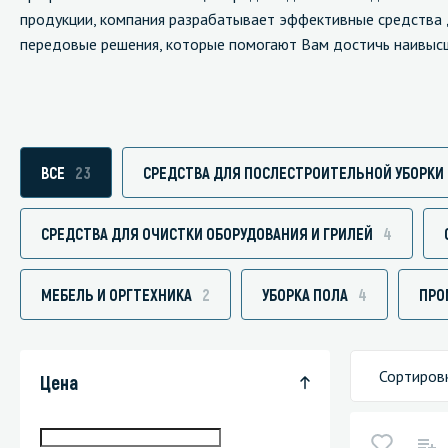
продукции, компания разрабатывает эффективные средства 
передовые решения, которые помогают Вам достичь наивысши
Специали
Дегризер
ВСЕ
23
СРЕДСТВА ДЛЯ ПОСЛЕСТРОИТЕЛЬНОЙ УБОРКИ
Защитные с
стрипперы
СРЕДСТВА ДЛЯ ОЧИСТКИ ОБОРУДОВАНИЯ И ГРИЛЕЙ
4
Средства 
Средства 
МЕБЕЛЬ И ОРГТЕХНИКА
2
УБОРКА ПОЛА
4
ПРО
поверхнос
Средства 
Средства 
Сортиров
Цена
пятноудал
Средства 