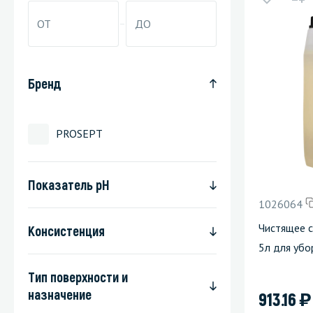
Стекла и 
Автохими
Бренд
PROSEPT
Показатель pH
1026064
Чистящее с
Консистенция
5л для убо
Тип поверхности и
назначение
)
913.16