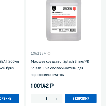
1062154
SEA I 500мл
Моющее средство: Splash Shine/PR
кой бриз
Splash + 5л ополаскиватель для
пароконвектоматов
)
1 001.42
КОРЗИНУ
В КОРЗИНУ
-
+