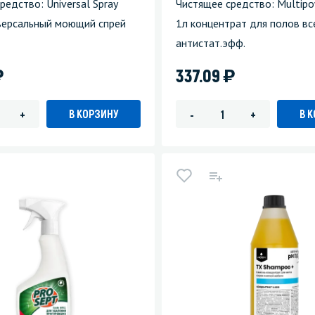
редство: Universal Spray
Чистящее средство: Multipo
версальный моющий спрей
1л концентрат для полов вс
антистат.эфф.
)
)
337.09
В КОРЗИНУ
В 
+
-
+