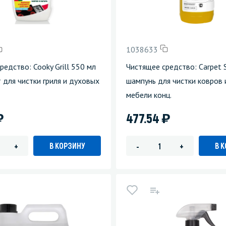
1038633
редство: Cooky Grill 550 мл
Чистящее средство: Carpet
 для чистки гриля и духовых
шампунь для чистки ковров 
мебели конц.
)
)
477.54
В КОРЗИНУ
В 
+
-
+