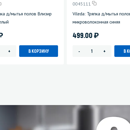
0045111
зеркала
Мебель и оргтехника
япка д/мытья полов Влизир
Vileda: Тряпка д/мытья пол
елый
микроволоконная синяя
я
Личная гигиена
)
)
499.00
В КОРЗИНУ
В 
+
-
+