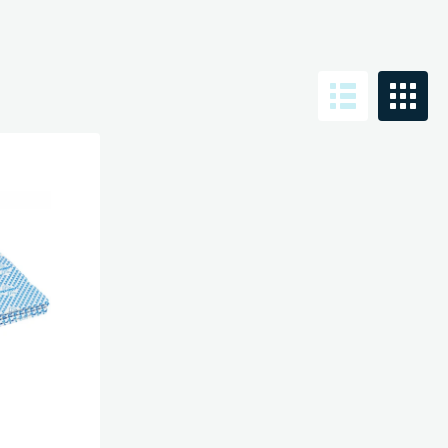
Санузел и туалетная комната
борудования
Средства для дезинфекции санузлов
Средства для мытья унитазов и сантехники
посуды
Средства для очистки полов и стен в санузлах
ования и грилей
Средства для устранения засоров
 машин