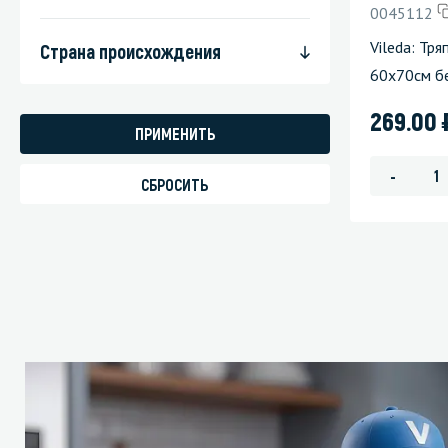
0045112
Стекла и 
Vileda: Тр
Страна происхождения
60х70см б
Автохими
269.00
-