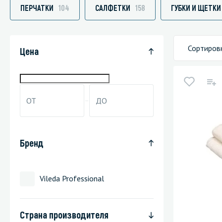
ПЕРЧАТКИ
104
САЛФЕТКИ
158
ГУБКИ И ЩЕТКИ
Сортиров
Специали
Цена
Дегризер
Защитные с
стрипперы
Средства 
Средства 
Бренд
поверхнос
Средства 
Vileda Professional
Средства 
пятноудал
Средства 
Страна производителя