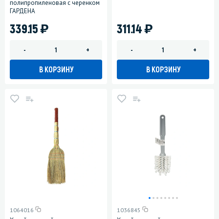
полипропиленовая с черенком
ГАРДЕНА
)
)
339.15
311.14
-
+
-
+
В КОРЗИНУ
В КОРЗИНУ
1064016
1036845