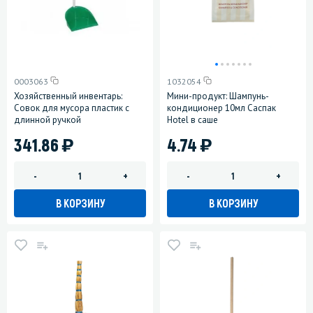
0003063
1032054
Хозяйственный инвентарь:
Мини-продукт: Шампунь-
Совок для мусора пластик с
кондиционер 10мл Саспак
длинной ручкой
Hotel в саше
)
)
341.86
4.74
-
+
-
+
В КОРЗИНУ
В КОРЗИНУ