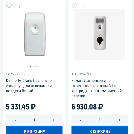
1025578
1057056
Kimberly-Clark: Диспенсер
Кеман: Диспенсер для
Аквариус для освежителя
освежителя воздуха V1 в
воздуха белый
картриджах автоматический
пластик
)
)
5 331.45
6 930.08
-
+
-
+
В КОРЗИНУ
В КОРЗИНУ