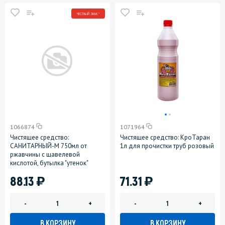
ЧЕСТНЫЙ ЗНАК *
1066874
1071964
Чистящее средство:
Чистящее средство: КроТаран
САНИТАРНЫЙ-М 750мл от
1л для прочистки труб розовый
ржавчины с щавелевой
кислотой, бутылка "утенок"
)
)
88.13
71.31
-
+
-
+
В КОРЗИНУ
В КОРЗИНУ