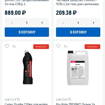
ДОМЕСТОС Профессиональный
Чистящее средство: САНОКС-
5л гель СПЕЦ-1
ГЕЛЬ 1,1кг гель для сантехники
)
)
889.00
209.38
-
+
-
+
В КОРЗИНУ
В КОРЗИНУ
ЧЕСТНЫЙ ЗНАК *
ЧЕСТНЫЙ ЗНАК *
1067179
1067164
Супер Долфи 750мл для мойки
Pro-Brite: ПРОФИТ Оранж 5л