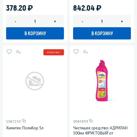
)
)
378.20
842.04
-
+
-
+
В КОРЗИНУ
В КОРЗИНУ
ЧЕСТНЫЙ ЗНАК *
1067215
0045839
Химитек: ПолиКор 5л
Чистящее средство: АДРИЛАН
500мл ФРУКТОВЫЙ от